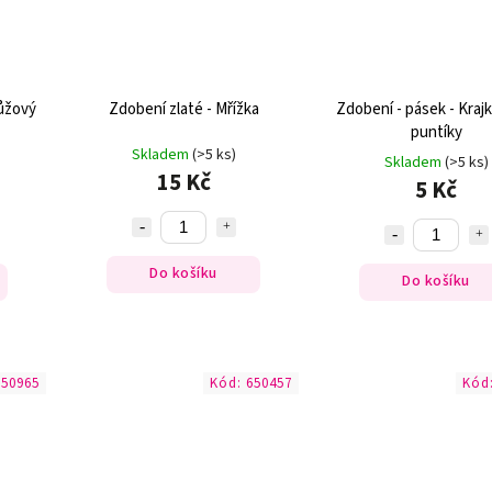
růžový
Zdobení zlaté - Mřížka
Zdobení - pásek - Krajka
puntíky
Skladem
(>5 ks)
Skladem
(>5 ks)
15 Kč
5 Kč
Do košíku
Do košíku
650965
Kód:
650457
Kód