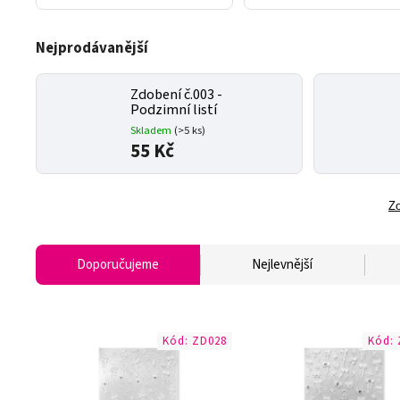
Nejprodávanější
Zdobení č.003 -
Podzimní listí
Skladem
(>5 ks)
55 Kč
Zo
Doporučujeme
Nejlevnější
Kód:
ZD028
Kód: