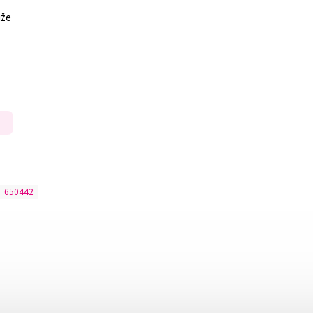
ůže
:
650442