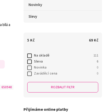
Novinky
Slevy
 bílá a
5
Kč
69
Kč
Na skladě
111
Sleva
6
Novinka
0
Zaváděcí cena
0
ROZBALIT FILTR
:
650940
Přijímáme online platby