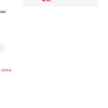
45 Kč
ídci
:
650941