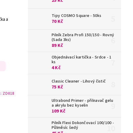
25 Kč
Tipy COSMO Square - 50ks
čka a
70 Kč
Pilník Zebra Profi 150/150 - Rovný
(Sada 3ks)
89 Kč
Objednávací kartička - Srdce - 1
ks
4 Kč
Classic Cleaner - Lihový čistič
75 Kč
d:
ZD018
Ultrabond Primer - přilnavač gelu
a akrylu bez kyselin
109 Kč
Pilník Flexi Dokončovací 100/100 -
Půlměsíc šedý