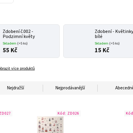
Zdobení č.002 -
Zdobení - Květink
Podzimní květy
bílé
Skladem
(>5 ks)
Skladem
(>5 ks)
55 Kč
15 Kč
brazit více produktů
Nejdražší
Nejprodávanější
Abecedn
ZD027
Kód:
ZD026
Kó