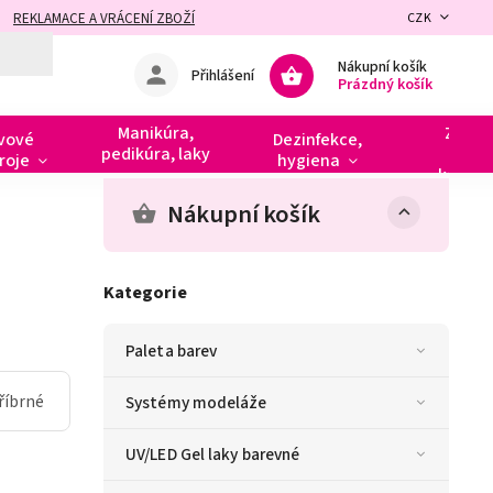
REKLAMACE A VRÁCENÍ ZBOŽÍ
CZK
Nákupní košík
Přihlášení
Prázdný košík
Manikúra,
Zdobe
vové
Dezinfekce,
pedikúra, laky
razít
roje
hygiena
kamín
Nákupní košík
Kategorie
Paleta barev
říbrné
Systémy modeláže
UV/LED Gel laky barevné