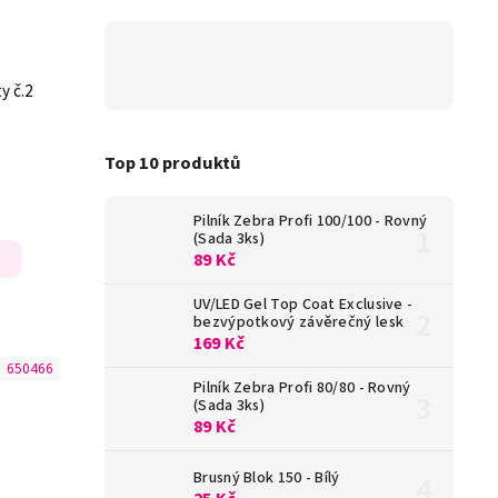
y č.2
Top 10 produktů
Pilník Zebra Profi 100/100 - Rovný
(Sada 3ks)
89 Kč
UV/LED Gel Top Coat Exclusive -
bezvýpotkový závěrečný lesk
169 Kč
:
650466
Pilník Zebra Profi 80/80 - Rovný
(Sada 3ks)
89 Kč
Brusný Blok 150 - Bílý