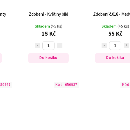
enty
Zdobení - Květiny bílé
Zdobení č.018 - Medv
Skladem
(>5 ks)
Skladem
(>5 ks)
15 Kč
55 Kč
Do košíku
Do košíku
650967
Kód:
650937
Kód