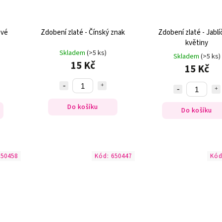
ové
Zdobení zlaté - Čínský znak
Zdobení zlaté - Jablí
květiny
Skladem
(>5 ks)
Skladem
(>5 ks)
15 Kč
15 Kč
Do košíku
Do košíku
650458
Kód:
650447
Kó