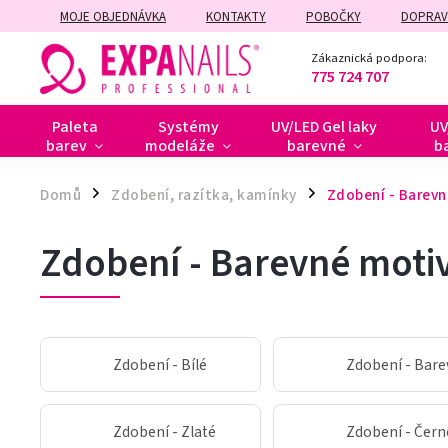
MOJE OBJEDNÁVKA
KONTAKTY
POBOČKY
DOPRAV
ZÁRUČNÍ A POZÁRUČNÍ OPRAVY
Zákaznická podpora:
775 724 707
Paleta
Systémy
UV/LED Gel laky
UV
barev
modeláže
barevné
b
Domů
Zdobení, razítka, kamínky
Zdobení - Barevn
/
/
Zdobení - Barevné moti
Zdobení - Bílé
Zdobení - Bar
Zdobení - Zlaté
Zdobení - Čern