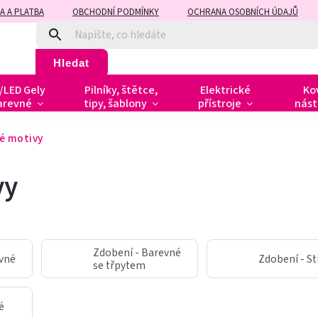
A A PLATBA
OBCHODNÍ PODMÍNKY
OCHRANA OSOBNÍCH ÚDAJŮ
Hledat
/LED Gely
Pilníky, štětce,
Elektrické
Ko
arevné
tipy, šablony
přístroje
nást
é motivy
vy
Zdobení - Barevné
evné
Zdobení - St
se třpytem
é