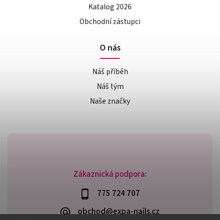
Katalog 2026
Obchodní zástupci
O nás
Náš příběh
Náš tým
Naše značky
Zákaznická podpora:
775 724 707
obchod@expa-nails.cz