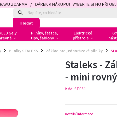
PRAVU ZDARMA / DÁREK K NÁKUPU! VYBERTE SI HO PŘI OBJED
Hledat
/LED Gely
Pilníky, štětce,
Elektrické
Ko
arevné
tipy, šablony
přístroje
nást
y
Pilníky STALEKS
Základ pro jednorázové pilníky
Sta
/
/
/
Staleks - Z
- mini rovný
Kód:
ST051
Detailní informace