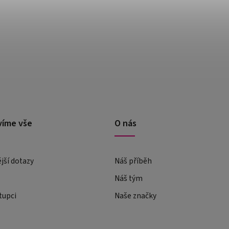
víme vše
O nás
ější dotazy
Náš příběh
Náš tým
tupci
Naše značky