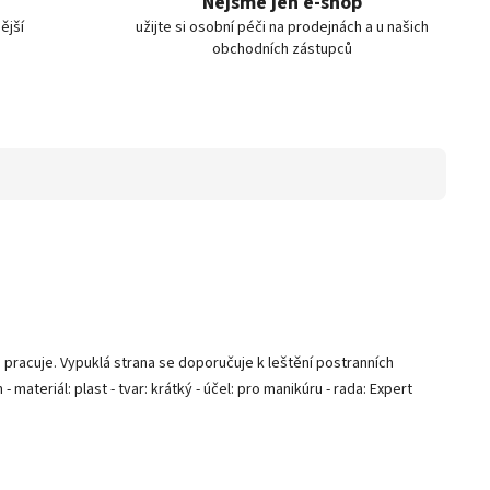
Nejsme jen e-shop
ější
užijte si osobní péči na prodejnách a u našich
obchodních zástupců
 pracuje. Vypuklá strana se doporučuje k leštění postranních
ateriál: plast - tvar: krátký - účel: pro manikúru - rada: Expert