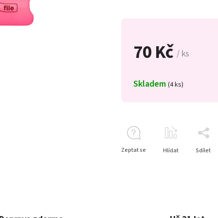
70 Kč
/ ks
Skladem
(4 ks)
Zeptat se
Hlídat
Sdílet