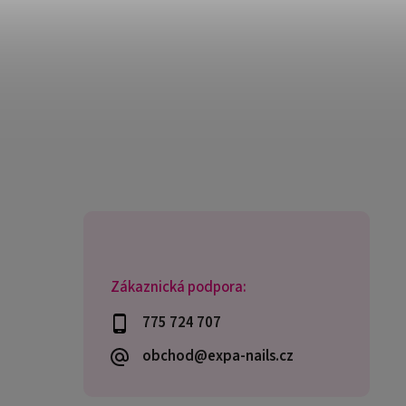
Zákaznická podpora:
775 724 707
obchod@expa-nails.cz