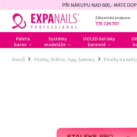
PŘI NÁKUPU NAD 600,- MÁTE DO
Zákaznická podpora:
775 724 707
Paleta
Systémy
UV/LED Gel laky
UV
barev
modeláže
barevné
b
Domů
Pilníky, štětce, tipy, šablony
Pilníky na neht
/
/