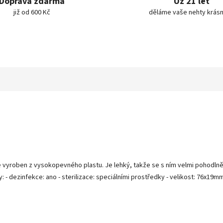
Doprava zdarma
Už 21 let
již od 600 Kč
děláme vaše nehty krásn
je vyroben z vysokopevného plastu. Je lehký, takže se s ním velmi pohodlně
dezinfekce: ano - sterilizace: speciálními prostředky - velikost: 76x19mm - m