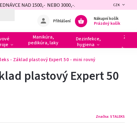
NÁVCE NAD 1500,- NEBO 3000,-.
CZK
Nákupní košík
Přihlášení
Prázdný košík
Manikúra,
Zdobe
vové
Dezinfekce,
pedikúra, laky
razít
roje
hygiena
kamín
leks - Základ plastový Expert 50 - mini rovný
áklad plastový Expert 50
Značka:
STALEKS