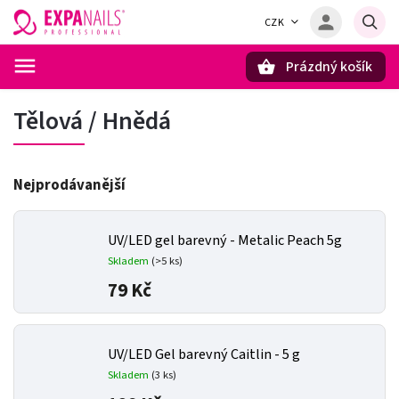
CZK
Prázdný košík
Hledat
Tělová / Hnědá
Nejprodávanější
UV/LED gel barevný - Metalic Peach 5g
Skladem
(>5 ks)
79 Kč
UV/LED Gel barevný Caitlin - 5 g
Skladem
(3 ks)