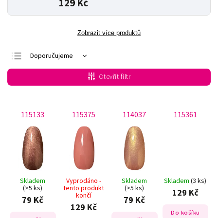
129 Kč
Zobrazit více produktů
Doporučujeme
Nejlevnější
Otevřít filtr
Nejdražší
Nejprodávanější
115133
115375
114037
115361
Abecedně
Skladem
Vyprodáno -
Skladem
Skladem
(3 ks)
(>5 ks)
tento produkt
(>5 ks)
129 Kč
končí
79 Kč
79 Kč
129 Kč
Do košíku