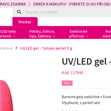
PRAVU ZDARMA / DÁREK K NÁKUPU! VYBERTE SI HO PŘI OBJED
Hledat
/LED Gely
Pilníky, štětce,
Elektrické
Ko
arevné
tipy, šablony
přístroje
nást
rleťové
UV/LED gel - Tulipán perleť 5 g
/
UV/LED gel -
Kód:
117044
Sleva
Barevné gely nabízíme v širok
třpytkové, s perletí atd.