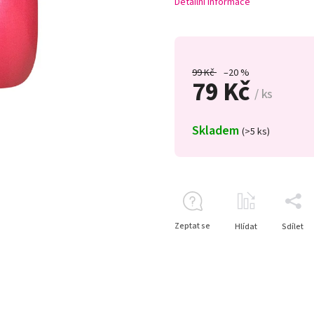
Detailní informace
99 Kč
–20 %
79 Kč
/ ks
Skladem
(>5 ks)
Zeptat se
Hlídat
Sdílet