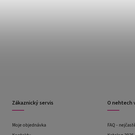
Zákaznický servis
O nehtech 
Moje objednávka
FAQ - nejčast