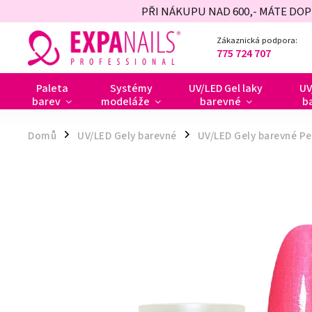
PŘI NÁKUPU NAD 600,- MÁTE DO
Zákaznická podpora:
775 724 707
Paleta
Systémy
UV/LED Gel laky
UV
barev
modeláže
barevné
b
Domů
UV/LED Gely barevné
UV/LED Gely barevné Pe
/
/