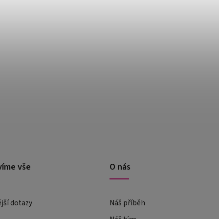
víme vše
O nás
ější dotazy
Náš příběh