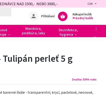
NÁVCE NAD 1500,- NEBO 3000,-.
CZK
Nákupní košík
Přihlášení
Prázdný košík
Manikúra,
Zdobe
vové
Dezinfekce,
pedikúra, laky
razít
roje
hygiena
kamín
 Tulipán perleť 5 g
Značka:
EXPA-nails
é barevné škále - transparentní, krycí, pastelové, neonové,