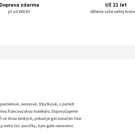
Doprava zdarma
Už 21 let
již od 600 Kč
děláme vaše nehty krásn
 pastelové, neonové, třpytkové, s perletí
arevnou francouzskou manikúru. Doporučujeme
poň ve dvou tenkých, pokud je gel označen One
řky nebo tzv. pecičky, bylo gelu naneseno