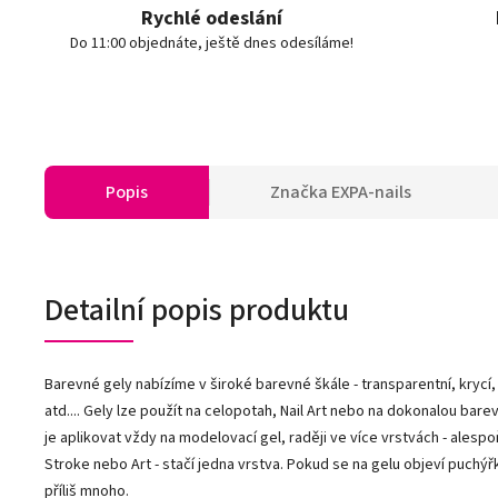
Rychlé odeslání
Do 11:00 objednáte, ještě dnes odesíláme!
Popis
Značka
EXPA-nails
Detailní popis produktu
Barevné gely nabízíme v široké barevné škále - transparentní, krycí,
atd.... Gely lze použít na celopotah, Nail Art nebo na dokonalou b
je aplikovat vždy na modelovací gel, raději ve více vrstvách - ales
Stroke nebo Art - stačí jedna vrstva. Pokud se na gelu objeví puchý
příliš mnoho.