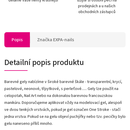
děláme vaše nehty krásnější
užijte si osobní péči na
prodejnách a u našich
obchodních zástupců
Popis
Značka
EXPA-nails
Detailní popis produktu
Barevné gely nabízíme v široké barevné škále - transparentní, krycí,
pastelové, neonové, třpytkové, s perleťové...... Gely lze použít na
celopotah, Nail Art nebo na dokonalou barevnou francouzskou
manikúru. Doporučujeme aplikovat vždy na modelovací gel, alespoň
ve dvou tenkých vrstvách, pokud je gel označen One Stroke - stačí
jedna vrstva. Pokud se na gelu objeví puchýřky nebo tzv. pecičky bylo
gelu naneseno příliš mnoho.