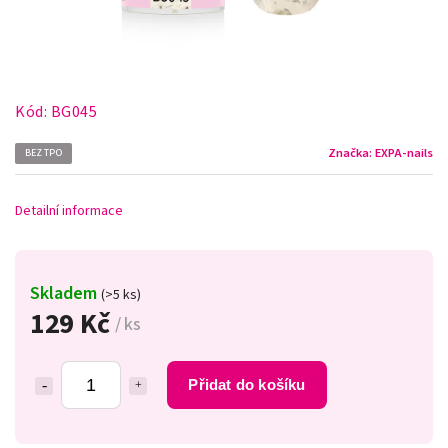
Kód:
BG045
Značka:
EXPA-nails
BEZ TPO
Detailní informace
Skladem
(>5 ks)
129 Kč
/ ks
Přidat do košíku