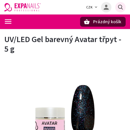
CZK
Prázdný košík
Hledat
UV/LED Gel barevný Avatar třpyt -
5 g