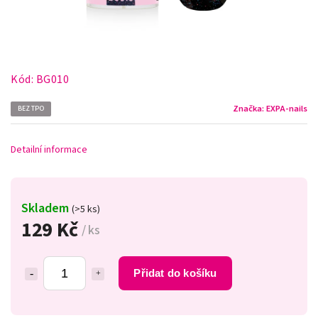
Kód:
BG010
Značka:
EXPA-nails
BEZ TPO
Detailní informace
Skladem
(>5 ks)
129 Kč
/ ks
Přidat do košíku