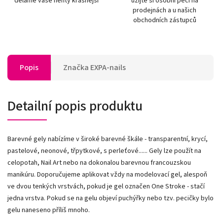
děláme vaše nehty krásnější
užijte si osobní péči na
prodejnách a u našich
obchodních zástupců
Popis
Značka
EXPA-nails
Detailní popis produktu
Barevné gely nabízíme v široké barevné škále - transparentní, krycí,
pastelové, neonové, třpytkové, s perleťové...... Gely lze použít na
celopotah, Nail Art nebo na dokonalou barevnou francouzskou
manikúru. Doporučujeme aplikovat vždy na modelovací gel, alespoň
ve dvou tenkých vrstvách, pokud je gel označen One Stroke - stačí
jedna vrstva. Pokud se na gelu objeví puchýřky nebo tzv. pecičky bylo
gelu naneseno příliš mnoho.