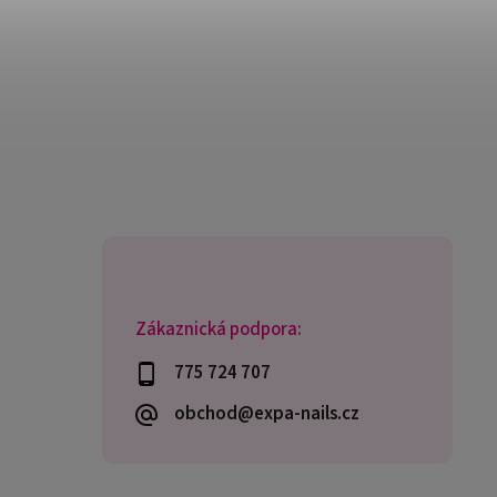
Zákaznická podpora:
775 724 707
obchod@expa-nails.cz