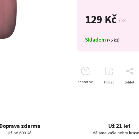
129 Kč
/ ks
Skladem
(>5 ks)
Zeptat se
Hlídat
Sdílet
Doprava zdarma
Už 21 let
již od 600 Kč
děláme vaše nehty krásn