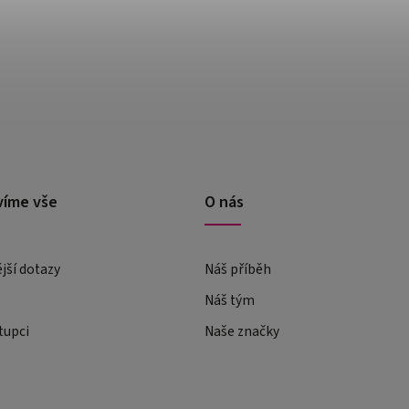
víme vše
O nás
ější dotazy
Náš příběh
Náš tým
tupci
Naše značky