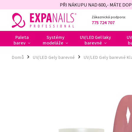
PŘI NÁKUPU NAD 600,- MÁTE DO
Zákaznická podpora:
775 724 707
Paleta
Systémy
UV/LED Gel laky
UV
barev
modeláže
barevné
b
Domů
UV/LED Gely barevné
UV/LED Gely barevné Kl
/
/