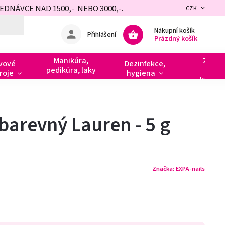
NÁVCE NAD 1500,- NEBO 3000,-.
CZK
Nákupní košík
Přihlášení
Prázdný košík
Manikúra,
Zdobe
vové
Dezinfekce,
pedikúra, laky
razít
roje
hygiena
kamín
barevný Lauren - 5 g
Značka:
EXPA-nails