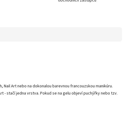
obchodních zástupců
tah, Nail Art nebo na dokonalou barevnou francouzskou manikúru.
 - stačí jedna vrstva. Pokud se na gelu objeví puchýřky nebo tzv.