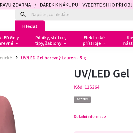
PRAVU ZDARMA / DÁREK K NÁKUPU! VYBERTE SI HO PŘI OBJED
Hledat
/LED Gely
Pilníky, štětce,
Elektrické
Ko
arevné
tipy, šablony
přístroje
nást
asické
UV/LED Gel barevný Lauren - 5 g
/
UV/LED Gel 
Kód:
115364
BEZ TPO
Detailní informace