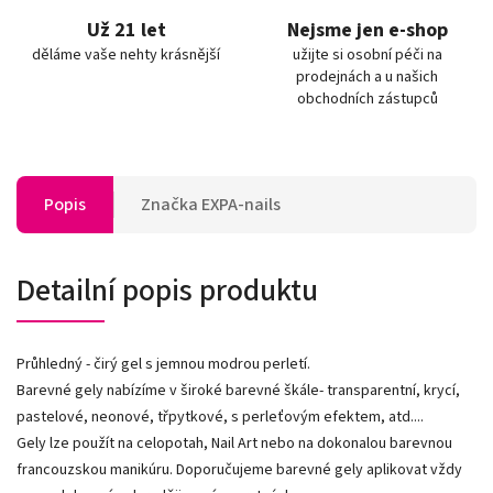
Už 21 let
Nejsme jen e-shop
děláme vaše nehty krásnější
užijte si osobní péči na
prodejnách a u našich
obchodních zástupců
Popis
Značka
EXPA-nails
Detailní popis produktu
Průhledný - čirý gel s jemnou modrou perletí.
Barevné gely nabízíme v široké barevné škále- transparentní, krycí,
pastelové, neonové, třpytkové, s perleťovým efektem, atd....
Gely lze použít na celopotah, Nail Art nebo na dokonalou barevnou
francouzskou manikúru. Doporučujeme barevné gely aplikovat vždy