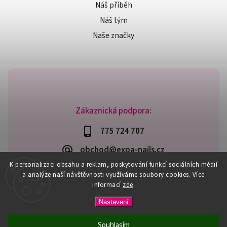
Náš příběh
Náš tým
Naše značky
Zákaznická podpora:
775 724 707
obchod@expa-nails.cz
K personalizaci obsahu a reklam, poskytování funkcí sociálních médií
a analýze naší návštěvnosti využíváme soubory cookies. Více
informací
zde
.
Copyright 2026
Expanails.cz
. Všechna práva vyhrazena.
Nastavení
Upravit nastavení cookies
Vytvořil
Shoptet
| Design
Shoptak.cz
Souhlasím