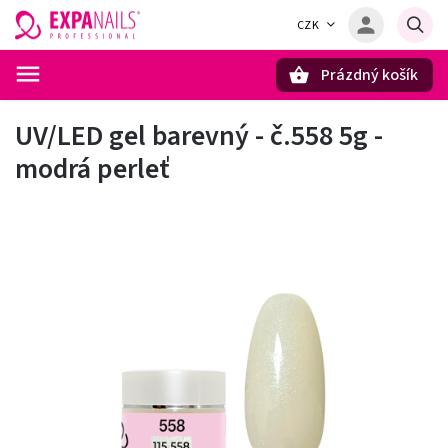
CZK
Prázdný košík
Hledat
UV/LED gel barevný - č.558 5g -
modrá perleť