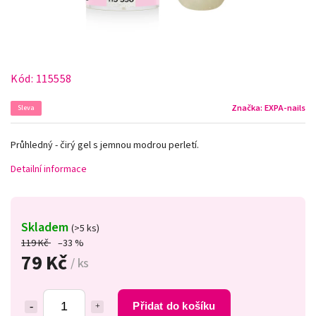
Kód:
115558
Značka:
EXPA-nails
Sleva
Průhledný - čirý gel s jemnou modrou perletí.
Detailní informace
Skladem
(>5 ks)
119 Kč
–33 %
79 Kč
/ ks
Přidat do košíku