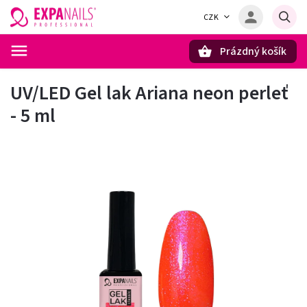
CZK
Prázdný košík
Hledat
UV/LED Gel lak Ariana neon perleť
- 5 ml