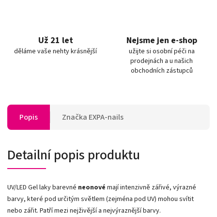
Už 21 let
Nejsme jen e-shop
děláme vaše nehty krásnější
užijte si osobní péči na
prodejnách a u našich
obchodních zástupců
Popis
Značka
EXPA-nails
Detailní popis produktu
UV/LED Gel laky barevné
neonové
mají intenzivně zářivé, výrazné
barvy, které pod určitým světlem (zejména pod UV) mohou svítit
nebo zářit. Patří mezi nejživější a nejvýraznější barvy.