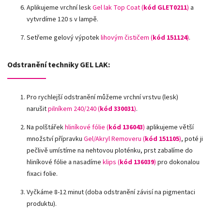
Aplikujeme vrchní lesk
Gel lak Top Coat (
kód GLET0211
)
a
vytvrdíme 120 s v lampě.
Setřeme gelový výpotek
lihovým čističem (
kód 151124
)
.
Odstranění techniky GEL LAK:
Pro rychlejší odstranění můžeme vrchní vrstvu (lesk)
narušit
pilníkem 240/240 (
kód
330031
)
.
Na polštářek
hliníkové fólie
(
kód 136043
)
aplikujeme větší
množství přípravku
Gel/Akryl Removeru (
kód 151105
)
, poté ji
pečlivě umístíme na nehtovou ploténku, prst zabalíme do
hliníkové fólie a nasadíme
klips (
kód 136039
)
pro dokonalou
fixaci folie.
Vyčkáme 8-12 minut (doba odstranění závisí na pigmentaci
produktu).