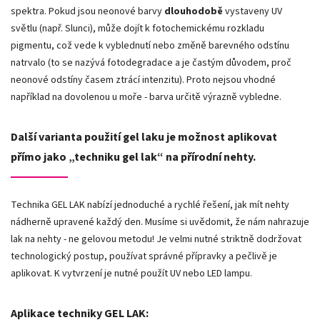
spektra. Pokud jsou neonové barvy
dlouhodobě
vystaveny UV
světlu (např. Slunci), může dojít k fotochemickému rozkladu
pigmentu, což vede k vyblednutí nebo změně barevného odstínu
natrvalo (to se nazývá fotodegradace a je častým důvodem, proč
neonové odstíny časem ztrácí intenzitu). Proto nejsou vhodné
například na dovolenou u moře - barva určitě výrazně vybledne.
Další varianta použití gel laku je možnost aplikovat
přímo jako „techniku gel lak“ na přírodní nehty.
Technika GEL LAK nabízí jednoduché a rychlé řešení, jak mít nehty
nádherně upravené každý den. Musíme si uvědomit, že nám nahrazuje
lak na nehty - ne gelovou metodu! Je velmi nutné striktně dodržovat
technologický postup, používat správné přípravky a pečlivě je
aplikovat. K vytvrzení je nutné použít UV nebo LED lampu.
Aplikace techniky GEL LAK: