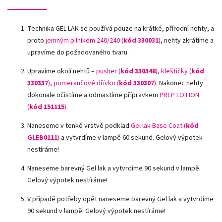
Technika GEL LAK se používá pouze na krátké, přírodní nehty, a
proto
jemným pilníkem 240/240 (
kód 330031
)
, nehty zkrátíme a
upravíme do požadovaného tvaru.
Upravíme okolí nehtů –
pusher (
kód 330348
)
,
kleštičky (
kód
330337
)
,
pomerančové dřívko (
kód 330307
)
.
Nakonec nehty
dokonale očistíme a odmastíme přípravkem
PREP LOTION
(
kód 151115
)
.
Naneseme v tenké vrstvě podklad
Gel lak Base Coat (
kód
GLEB0111
)
a vytvrdíme v lampě 60 sekund. Gelový výpotek
nestíráme!
Naneseme barevný Gel lak a vytvrdíme 90 sekund v lampě.
Gelový výpotek nestíráme!
V případě potřeby opět naneseme barevný Gel lak a vytvrdíme
90 sekund v lampě. Gelový výpotek nestíráme!