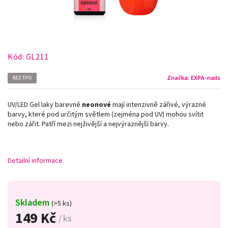
Kód:
GL211
Značka:
EXPA-nails
BEZ TPO
UV/LED Gel laky barevné
neonové
mají intenzivně zářivé, výrazné
barvy, které pod určitým světlem (zejména pod UV) mohou svítit
nebo zářit. Patří mezi nejživější a nejvýraznější barvy.
Detailní informace
Skladem
(>5 ks)
149 Kč
/ ks