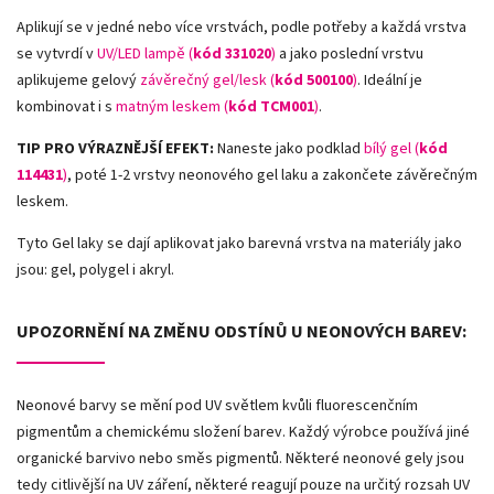
Aplikují se v jedné nebo více vrstvách, podle potřeby a každá vrstva
se vytvrdí v
UV/LED lampě (
kód 331020
)
a jako poslední vrstvu
aplikujeme gelový
závěrečný gel/lesk (
kód 500100
)
. Ideální je
kombinovat i s
matným leskem (
kód TCM001
)
.
TIP PRO VÝRAZNĚJŠÍ EFEKT:
Naneste jako podklad
bílý gel (
kód
114431
)
, poté 1-2 vrstvy neonového gel laku a zakončete závěrečným
leskem.
Tyto Gel laky se dají aplikovat jako barevná vrstva na materiály jako
jsou: gel, polygel i akryl.
UPOZORNĚNÍ NA ZMĚNU ODSTÍNŮ U NEONOVÝCH BAREV:
Neonové barvy se mění pod UV světlem kvůli fluorescenčním
pigmentům a chemickému složení barev. Každý výrobce používá jiné
organické barvivo nebo směs pigmentů. Některé neonové gely jsou
tedy citlivější na UV záření, některé reagují pouze na určitý rozsah UV