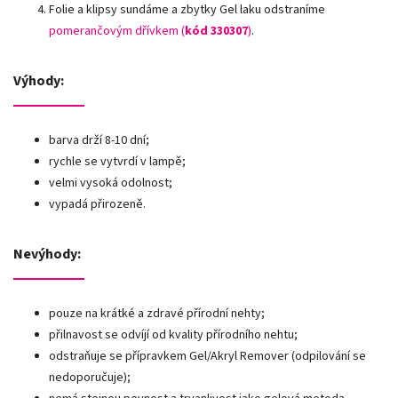
Folie a klipsy sundáme a zbytky Gel laku odstraníme
pomerančovým dřívkem (
kód 330307
)
.
Výhody:
barva drží 8-10 dní;
rychle se vytvrdí v lampě;
velmi vysoká odolnost;
vypadá přirozeně.
Nevýhody:
pouze na krátké a zdravé přírodní nehty;
přilnavost se odvíjí od kvality přírodního nehtu;
odstraňuje se přípravkem Gel/Akryl Remover (odpilování se
nedoporučuje);