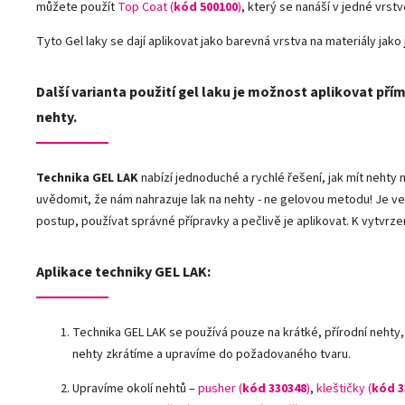
můžete použít
Top Coat (
kód 500100
)
, který se nanáší v jedné vrst
Tyto Gel laky se dají aplikovat jako barevná vrstva na materiály jako j
Další varianta použití gel laku je možnost aplikovat přím
nehty.
Technika GEL LAK
nabízí jednoduché a rychlé řešení, jak mít neht
uvědomit, že nám nahrazuje lak na nehty - ne gelovou metodu! Je ve
postup, používat správné přípravky a pečlivě je aplikovat. K vytvrze
Aplikace techniky GEL LAK:
Technika GEL LAK se používá pouze na krátké, přírodní nehty,
nehty zkrátíme a upravíme do požadovaného tvaru.
Upravíme okolí nehtů –
pusher (
kód 330348
)
,
kleštičky (
kód 3