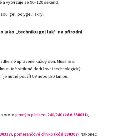
vě a vytvrzuje se 90–120 sekund.
sou: gel, polygel i akryl.
o jako „techniku gel lak“ na přírodní
y nádherně upravené každý den. Musíme si
lmi nutné striktně dodržovat technologický
ní je nutné použít UV nebo LED lampu.
 a proto
jemným pilníkem 240/240 (
kód 330031
)
,
30337
)
,
pomerančové dřívko (
kód 330307
)
.
Nakonec