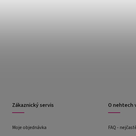
Zákaznický servis
O nehtech 
Moje objednávka
FAQ - nejčast