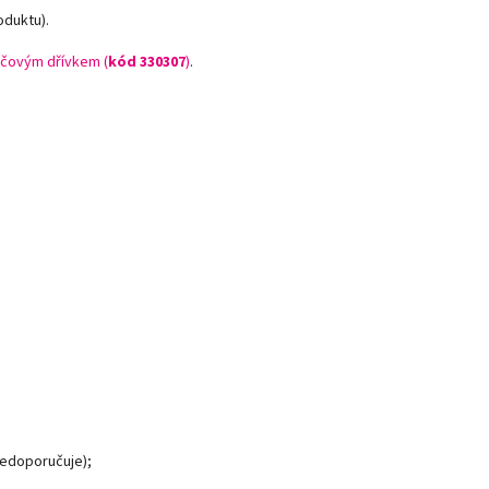
oduktu).
čovým dřívkem (
kód 330307
)
.
nedoporučuje);