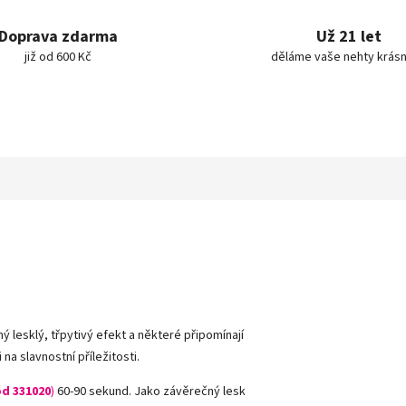
Doprava zdarma
Už 21 let
již od 600 Kč
děláme vaše nehty krásn
ný lesklý, třpytivý efekt a některé připomínají
a slavnostní příležitosti.
d 331020
)
60-90 sekund. Jako závěrečný lesk