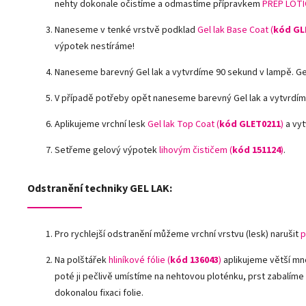
nehty dokonale očistíme a odmastíme přípravkem
PREP LOTI
Naneseme v tenké vrstvě podklad
Gel lak Base Coat (
kód GL
výpotek nestíráme!
Naneseme barevný Gel lak a vytvrdíme 90 sekund v lampě. G
V případě potřeby opět naneseme barevný Gel lak a vytvrdím
Aplikujeme vrchní lesk
Gel lak Top Coat (
kód GLET0211
)
a vyt
Setřeme gelový výpotek
lihovým čističem (
kód 151124
)
.
Odstranění techniky GEL LAK:
Pro rychlejší odstranění můžeme vrchní vrstvu (lesk) narušit
p
Na polštářek
hliníkové fólie
(
kód 136043
)
aplikujeme větší mn
poté ji pečlivě umístíme na nehtovou ploténku, prst zabalíme
dokonalou fixaci folie.