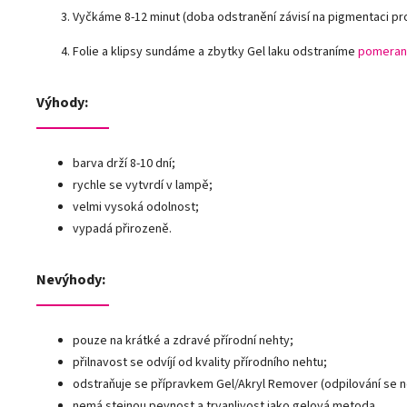
Vyčkáme 8-12 minut (doba odstranění závisí na pigmentaci pr
Folie a klipsy sundáme a zbytky Gel laku odstraníme
pomeran
Výhody:
barva drží 8-10 dní;
rychle se vytvrdí v lampě;
velmi vysoká odolnost;
vypadá přirozeně.
Nevýhody:
pouze na krátké a zdravé přírodní nehty;
přilnavost se odvíjí od kvality přírodního nehtu;
odstraňuje se přípravkem Gel/Akryl Remover (odpilování se 
nemá stejnou pevnost a trvanlivost jako gelová metoda.