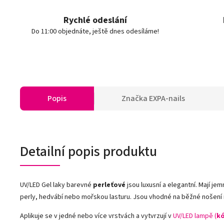
Rychlé odeslání
Do 11:00 objednáte, ještě dnes odesíláme!
Popis
Značka
EXPA-nails
Detailní popis produktu
UV/LED Gel laky barevné
perleťové
jsou luxusní a elegantní. Mají jem
perly, hedvábí nebo mořskou lasturu. Jsou vhodné na běžné nošení i n
Aplikuje se v jedné nebo více vrstvách a vytvrzují v
UV/LED lampě (
kó