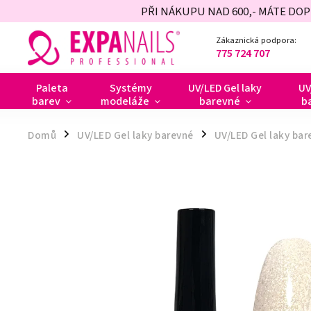
PŘI NÁKUPU NAD 600,- MÁTE DO
Zákaznická podpora:
775 724 707
Paleta
Systémy
UV/LED Gel laky
UV
barev
modeláže
barevné
b
Domů
UV/LED Gel laky barevné
UV/LED Gel laky bar
/
/