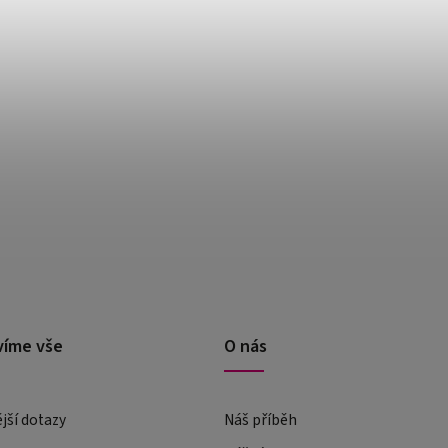
víme vše
O nás
ější dotazy
Náš příběh