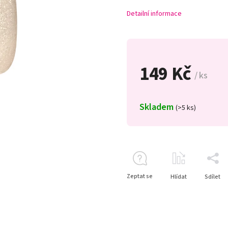
Detailní informace
149 Kč
/ ks
Skladem
(>5 ks)
Zeptat se
Hlídat
Sdílet