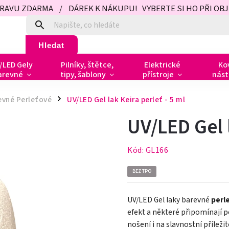
PRAVU ZDARMA / DÁREK K NÁKUPU! VYBERTE SI HO PŘI OBJED
Hledat
/LED Gely
Pilníky, štětce,
Elektrické
Ko
arevné
tipy, šablony
přístroje
nást
evné Perleťové
UV/LED Gel lak Keira perleť - 5 ml
/
UV/LED Gel l
Kód:
GL166
BEZ TPO
UV/LED Gel laky barevné
perl
efekt a některé připomínají 
nošení i na slavnostní příležit