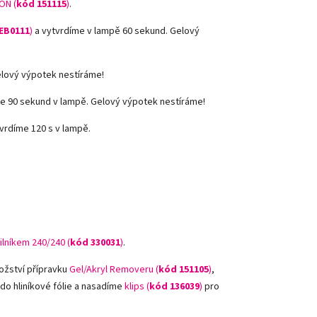
ON (
kód 151115
)
.
EB0111
)
a vytvrdíme v lampě 60 sekund. Gelový
elový výpotek nestíráme!
e 90 sekund v lampě. Gelový výpotek nestíráme!
vrdíme 120 s v lampě.
ilníkem 240/240 (
kód
330031
)
.
ožství přípravku
Gel/Akryl Removeru (
kód 151105
)
,
 do hliníkové fólie a nasadíme
klips (
kód 136039
)
pro