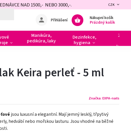
NÁVCE NAD 1500,- NEBO 3000,-.
CZK
Nákupní košík
Přihlášení
Prázdný košík
Manikúra,
Zdobe
vové
Dezinfekce,
pedikúra, laky
razít
roje
hygiena
kamín
ak Keira perleť - 5 ml
Značka:
EXPA-nails
eťové
jsou luxusní a elegantní. Mají jemný lesklý, třpytivý
perly, hedvábí nebo mořskou lasturu. Jsou vhodné na běžné
osti.