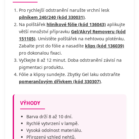
Pro rychlejší odstranění narušte vrchní lesk
pilníkem 240/240 (kód 330031)
.
Na polštářek
hliníkové fólie (kód 136043)
aplikujte
větší množství přípravku
Gel/Akryl Removeru (kód
151105)
. Umístěte polštářek na nehtovou ploténku.
Zabalte prst do fólie a nasadíte
klips (kód 136039)
pro dokonalou fixaci.
Vyčkejte 8 až 12 minut. Doba odstranění závisí na
pigmentaci produktu.
Fólie a klipsy sundejte. Zbytky Gel laku odstraňte
pomerančovým dřívkem (kód 330307)
.
VÝHODY
Barva drží 8 až 10 dní.
Rychlé vytvrzení v lampě.
Vysoká odolnost materiálu.
Přirozený vzhled nehtů.