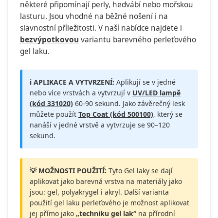
některé připomínají perly, hedvábí nebo mořskou
lasturu. Jsou vhodné na běžné nošení i na
slavnostní příležitosti. V naší nabídce najdete i
bezvýpotkovou
variantu barevného perleťového
gel laku.
ℹ️ APLIKACE A VYTVRZENÍ:
Aplikují se v jedné
nebo více vrstvách a vytvrzují v
UV/LED lampě
(kód 331020)
60-90 sekund. Jako závěrečný lesk
můžete použít
Top Coat (kód 500100)
, který se
nanáší v jedné vrstvě a vytvrzuje se 90–120
sekund.
💡 MOŽNOSTI POUŽITÍ:
Tyto Gel laky se dají
aplikovat jako barevná vrstva na materiály jako
jsou: gel, polyakrygel i akryl. Další varianta
použití gel laku perleťového je možnost aplikovat
jej přímo jako
„techniku gel lak“
na přírodní