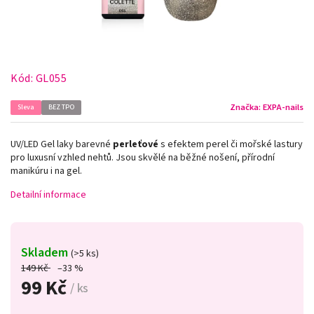
Kód:
GL055
Značka:
EXPA-nails
Sleva
BEZ TPO
UV/LED Gel laky barevné
perleťové
s efektem perel či mořské lastury
pro luxusní vzhled nehtů. Jsou skvělé na běžné nošení, přírodní
manikúru i na gel.
Detailní informace
Skladem
(>5 ks)
149 Kč
–33 %
99 Kč
/ ks