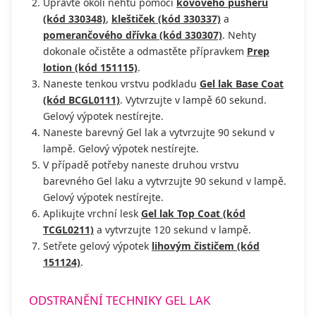
Upravte okolí nehtů pomocí
kovového pusheru
(kód 330348)
,
kleštiček (kód 330337)
a
pomerančového dřívka (kód 330307)
. Nehty
dokonale očistěte a odmastěte přípravkem
Prep
lotion (kód 151115)
.
Naneste tenkou vrstvu podkladu
Gel lak Base Coat
(kód BCGL0111)
. Vytvrzujte v lampě 60 sekund.
Gelový výpotek nestírejte.
Naneste barevný Gel lak a vytvrzujte 90 sekund v
lampě. Gelový výpotek nestírejte.
V případě potřeby naneste druhou vrstvu
barevného Gel laku a vytvrzujte 90 sekund v lampě.
Gelový výpotek nestírejte.
Aplikujte vrchní lesk
Gel lak Top Coat (kód
TCGL0211)
a vytvrzujte 120 sekund v lampě.
Setřete gelový výpotek
lihovým čističem (kód
151124)
.
ODSTRANĚNÍ TECHNIKY GEL LAK