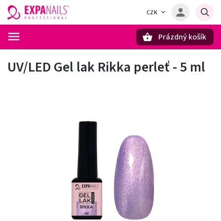
CZK
Prázdný košík
Hledat
UV/LED Gel lak Rikka perleť - 5 ml