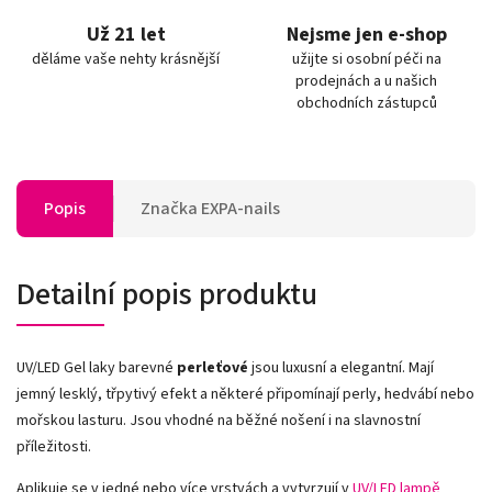
Už 21 let
Nejsme jen e-shop
děláme vaše nehty krásnější
užijte si osobní péči na
prodejnách a u našich
obchodních zástupců
Popis
Značka
EXPA-nails
Detailní popis produktu
UV/LED Gel laky barevné
perleťové
jsou luxusní a elegantní. Mají
jemný lesklý, třpytivý efekt a některé připomínají perly, hedvábí nebo
mořskou lasturu. Jsou vhodné na běžné nošení i na slavnostní
příležitosti.
Aplikuje se v jedné nebo více vrstvách a vytvrzují v
UV/LED lampě