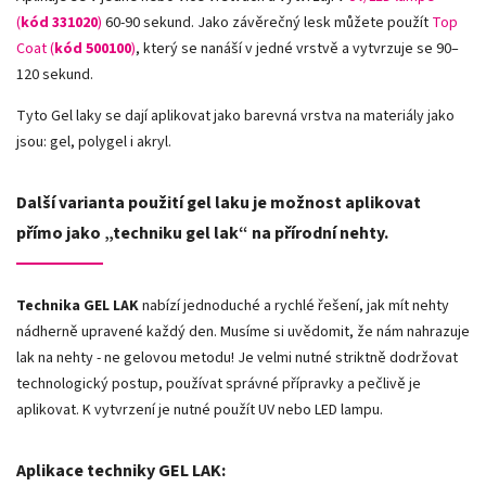
(
kód 331020
)
60-90 sekund. Jako závěrečný lesk můžete použít
Top
Coat (
kód 500100
)
, který se nanáší v jedné vrstvě a vytvrzuje se 90–
120 sekund.
Tyto Gel laky se dají aplikovat jako barevná vrstva na materiály jako
jsou: gel, polygel i akryl.
Další varianta použití gel laku je možnost aplikovat
přímo jako „techniku gel lak“ na přírodní nehty.
Technika GEL LAK
nabízí jednoduché a rychlé řešení, jak mít nehty
nádherně upravené každý den. Musíme si uvědomit, že nám nahrazuje
lak na nehty - ne gelovou metodu! Je velmi nutné striktně dodržovat
technologický postup, používat správné přípravky a pečlivě je
aplikovat. K vytvrzení je nutné použít UV nebo LED lampu.
Aplikace techniky GEL LAK: