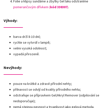
Folie a klipsy sundáme a zbytky Gel laku odstraníme
pomerančovým dřívkem (
kód 330307
)
.
Výhody:
barva drží 8-10 dní;
rychle se vytvrdí v lampě;
velmi vysoká odolnost;
vypadá přirozeně.
Nevýhody:
pouze na krátké a zdravé přírodní nehty;
přilnavost se odvíjí od kvality přírodního nehtu;
odstraňuje se přípravkem Gel/Akryl Remover (odpilování se
nedoporučuje);
nemá stejnou pevnost a trvanlivost jako gelová metoda.