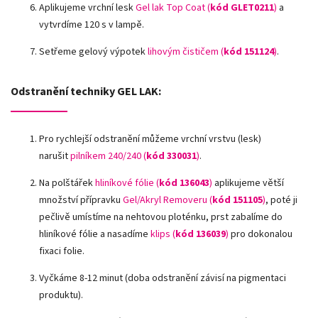
Aplikujeme vrchní lesk
Gel lak Top Coat (
kód GLET0211
)
a
vytvrdíme 120 s v lampě.
Setřeme gelový výpotek
lihovým čističem (
kód 151124
)
.
Odstranění techniky GEL LAK:
Pro rychlejší odstranění můžeme vrchní vrstvu (lesk)
narušit
pilníkem 240/240 (
kód
330031
)
.
Na polštářek
hliníkové fólie
(
kód 136043
)
aplikujeme větší
množství přípravku
Gel/Akryl Removeru (
kód 151105
)
, poté ji
pečlivě umístíme na nehtovou ploténku, prst zabalíme do
hliníkové fólie a nasadíme
klips (
kód 136039
)
pro dokonalou
fixaci folie.
Vyčkáme 8-12 minut (doba odstranění závisí na pigmentaci
produktu).