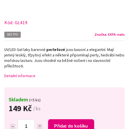
Kód:
GL419
Značka:
EXPA-nails
BEZ TPO
UV/LED Gel laky barevné
perleťové
jsou luxusní a elegantní. Mají
jemný lesklý, třpytivý efekt a některé připomínají perly, hedvábí nebo
mořskou lasturu. Jsou vhodné na běžné nošení i na slavnostní
příležitosti.
Detailní informace
Skladem
(>5 ks)
149 Kč
/ ks
Přidat do košíku