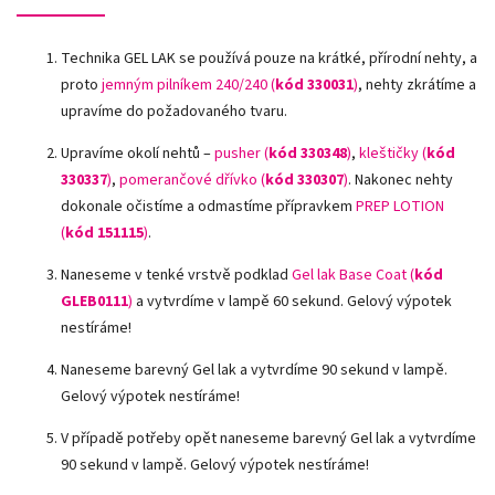
Technika GEL LAK se používá pouze na krátké, přírodní nehty, a
proto
jemným pilníkem 240/240 (
kód 330031
)
, nehty zkrátíme a
upravíme do požadovaného tvaru.
Upravíme okolí nehtů –
pusher (
kód 330348
)
,
kleštičky (
kód
330337
)
,
pomerančové dřívko (
kód 330307
)
.
Nakonec nehty
dokonale očistíme a odmastíme přípravkem
PREP LOTION
(
kód 151115
)
.
Naneseme v tenké vrstvě podklad
Gel lak Base Coat (
kód
GLEB0111
)
a vytvrdíme v lampě 60 sekund. Gelový výpotek
nestíráme!
Naneseme barevný Gel lak a vytvrdíme 90 sekund v lampě.
Gelový výpotek nestíráme!
V případě potřeby opět naneseme barevný Gel lak a vytvrdíme
90 sekund v lampě. Gelový výpotek nestíráme!