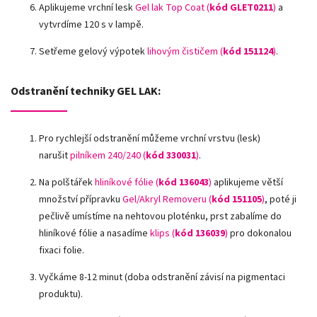
Aplikujeme vrchní lesk
Gel lak Top Coat (
kód GLET0211
)
a
vytvrdíme 120 s v lampě.
Setřeme gelový výpotek
lihovým čističem (
kód 151124
)
.
Odstranění techniky GEL LAK:
Pro rychlejší odstranění můžeme vrchní vrstvu (lesk)
narušit
pilníkem 240/240 (
kód
330031
)
.
Na polštářek
hliníkové fólie
(
kód 136043
)
aplikujeme větší
množství přípravku
Gel/Akryl Removeru (
kód 151105
)
, poté ji
pečlivě umístíme na nehtovou ploténku, prst zabalíme do
hliníkové fólie a nasadíme
klips (
kód 136039
)
pro dokonalou
fixaci folie.
Vyčkáme 8-12 minut (doba odstranění závisí na pigmentaci
produktu).