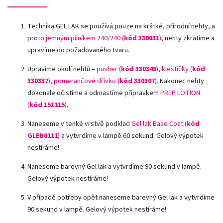
Technika GEL LAK se používá pouze na krátké, přírodní nehty, a
proto
jemným pilníkem 240/240 (
kód 330031
)
, nehty zkrátíme a
upravíme do požadovaného tvaru.
Upravíme okolí nehtů –
pusher (
kód 330348
)
,
kleštičky (
kód
330337
)
,
pomerančové dřívko (
kód 330307
)
.
Nakonec nehty
dokonale očistíme a odmastíme přípravkem
PREP LOTION
(
kód 151115
)
.
Naneseme v tenké vrstvě podklad
Gel lak Base Coat (
kód
GLEB0111
)
a vytvrdíme v lampě 60 sekund. Gelový výpotek
nestíráme!
Naneseme barevný Gel lak a vytvrdíme 90 sekund v lampě.
Gelový výpotek nestíráme!
V případě potřeby opět naneseme barevný Gel lak a vytvrdíme
90 sekund v lampě. Gelový výpotek nestíráme!