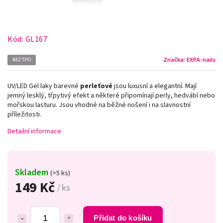
Kód:
GL167
Značka:
EXPA-nails
BEZ TPO
UV/LED Gel laky barevné
perleťové
jsou luxusní a elegantní. Mají
jemný lesklý, třpytivý efekt a některé připomínají perly, hedvábí nebo
mořskou lasturu. Jsou vhodné na běžné nošení i na slavnostní
příležitosti.
Detailní informace
Skladem
(>5 ks)
149 Kč
/ ks
Přidat do košíku