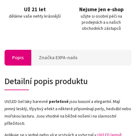
Už 21 let
Nejsme jen e-shop
děláme vaše nehty krásnější
užijte si osobní péči na
prodejnách a u našich
obchodních zástupců
Popis
Značka
EXPA-nails
Detailní popis produktu
UV/LED Gel laky barevné
perleťové
jsou luxusní a elegantní. Mají
jemný lesklý, třpytivý efekt a některé připomínají perly, hedvábí nebo
mořskou lasturu. Jsou vhodné na běžné nošení i na slavnostní
příležitosti.
Aplikuje se v jedné nebo více vrstvách a vytvrzují v
UV/LED lampě