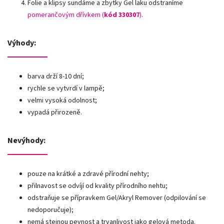
Folie a klipsy sundáme a zbytky Gel laku odstraníme
pomerančovým dřívkem (
kód 330307
)
.
Výhody:
barva drží 8-10 dní;
rychle se vytvrdí v lampě;
velmi vysoká odolnost;
vypadá přirozeně.
Nevýhody:
pouze na krátké a zdravé přírodní nehty;
přilnavost se odvíjí od kvality přírodního nehtu;
odstraňuje se přípravkem Gel/Akryl Remover (odpilování se
nedoporučuje);
nemá stejnou pevnost a trvanlivost jako gelová metoda.