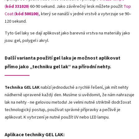
(
kód 331020
)
60-90 sekund. Jako závěrečný lesk můžete použít
Top
Coat (
kód 500100
)
, který se nanáší v jedné vrstvě a vytvrzuje se 90–
120 sekund.
Tyto Gel laky se dají aplikovat jako barevná vrstva na materiály jako
jsou: gel, polygel i akryl.
Další varianta použití gel laku je možnost aplikovat
přímo jako „techniku gel lak“ na přírodní nehty.
Technika GEL LAK
nabízí jednoduché a rychlé řešení, jak mít nehty
nádherně upravené každý den. Musíme si uvědomit, že nám nahrazuje
lak na nehty - ne gelovou metodu! Je velmi nutné striktně dodržovat
technologický postup, používat správné přípravky a pečlivě je
aplikovat. K vytvrzení je nutné použít UV nebo LED lampu.
Aplikace techniky GEL LAK: