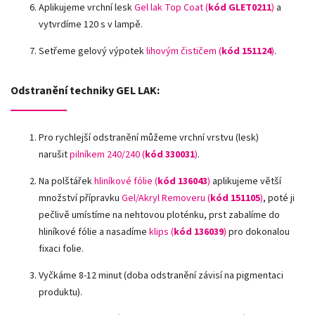
Aplikujeme vrchní lesk
Gel lak Top Coat (
kód GLET0211
)
a
vytvrdíme 120 s v lampě.
Setřeme gelový výpotek
lihovým čističem (
kód 151124
)
.
Odstranění techniky GEL LAK:
Pro rychlejší odstranění můžeme vrchní vrstvu (lesk)
narušit
pilníkem 240/240 (
kód
330031
)
.
Na polštářek
hliníkové fólie
(
kód 136043
)
aplikujeme větší
množství přípravku
Gel/Akryl Removeru (
kód 151105
)
, poté ji
pečlivě umístíme na nehtovou ploténku, prst zabalíme do
hliníkové fólie a nasadíme
klips (
kód 136039
)
pro dokonalou
fixaci folie.
Vyčkáme 8-12 minut (doba odstranění závisí na pigmentaci
produktu).