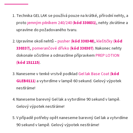
Technika GEL LAK se používá pouze na krátké, přírodní nehty, a
proto
jemným pilníkem 240/240 (
kód 330031
)
, nehty zkrátíme a
upravíme do požadovaného tvaru.
Upravíme okolí nehtů –
pusher (
kód 330348
)
,
kleštičky (
kód
330337
)
,
pomerančové dřívko (
kód 330307
)
.
Nakonec nehty
dokonale očistíme a odmastíme přípravkem
PREP LOTION
(
kód 151115
)
.
Naneseme v tenké vrstvě podklad
Gel lak Base Coat (
kód
GLEB0111
)
a vytvrdíme v lampě 60 sekund. Gelový výpotek
nestíráme!
Naneseme barevný Gel lak a vytvrdíme 90 sekund v lampě.
Gelový výpotek nestíráme!
V případě potřeby opět naneseme barevný Gel lak a vytvrdíme
90 sekund v lampě. Gelový výpotek nestíráme!