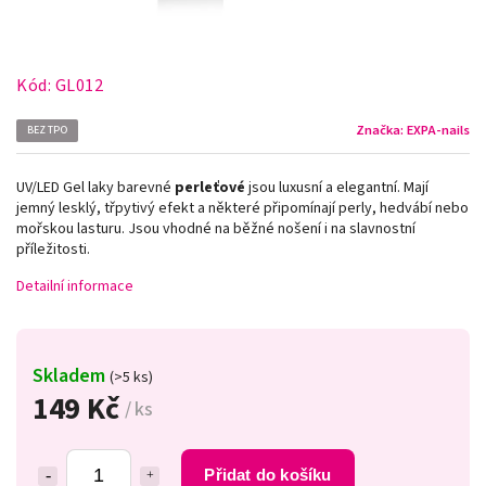
Kód:
GL012
Značka:
EXPA-nails
BEZ TPO
UV/LED Gel laky barevné
perleťové
jsou luxusní a elegantní. Mají
jemný lesklý, třpytivý efekt a některé připomínají perly, hedvábí nebo
mořskou lasturu. Jsou vhodné na běžné nošení i na slavnostní
příležitosti.
Detailní informace
Skladem
(>5 ks)
149 Kč
/ ks
Přidat do košíku