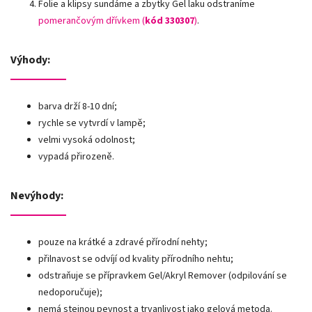
Folie a klipsy sundáme a zbytky Gel laku odstraníme
pomerančovým dřívkem (
kód 330307
)
.
Výhody:
barva drží 8-10 dní;
rychle se vytvrdí v lampě;
velmi vysoká odolnost;
vypadá přirozeně.
Nevýhody:
pouze na krátké a zdravé přírodní nehty;
přilnavost se odvíjí od kvality přírodního nehtu;
odstraňuje se přípravkem Gel/Akryl Remover (odpilování se
nedoporučuje);
nemá stejnou pevnost a trvanlivost jako gelová metoda.