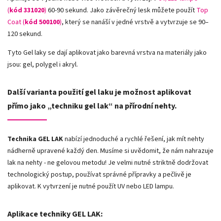
(
kód 331020
)
60-90 sekund. Jako závěrečný lesk můžete použít
Top
Coat (
kód 500100
)
, který se nanáší v jedné vrstvě a vytvrzuje se 90–
120 sekund.
Tyto Gel laky se dají aplikovat jako barevná vrstva na materiály jako
jsou: gel, polygel i akryl.
Další varianta použití gel laku je možnost aplikovat
přímo jako „techniku gel lak“ na přírodní nehty.
Technika GEL LAK
nabízí jednoduché a rychlé řešení, jak mít nehty
nádherně upravené každý den. Musíme si uvědomit, že nám nahrazuje
lak na nehty - ne gelovou metodu! Je velmi nutné striktně dodržovat
technologický postup, používat správné přípravky a pečlivě je
aplikovat. K vytvrzení je nutné použít UV nebo LED lampu.
Aplikace techniky GEL LAK: