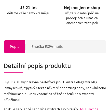
Už 21 let
Nejsme jen e-shop
děláme vaše nehty krásnější
užijte si osobní péči na
prodejnách a u našich
obchodních zástupců
Popis
Značka
EXPA-nails
Detailní popis produktu
UV/LED Gel laky barevné
perleťové
jsou luxusní a elegantní. Mají
jemný lesklý, třpytivý efekt a některé připomínají perly, hedvábí nebo
mořskou lasturu. Jsou vhodné na běžné nošení i na slavnostní
příležitosti.
Aplikuje se v jedné nebo více vrstvách a vytvrzují v
UV/LED lampě