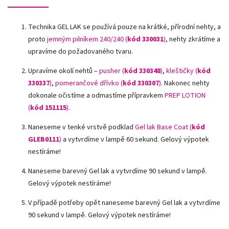
Technika GEL LAK se používá pouze na krátké, přírodní nehty, a
proto
jemným pilníkem 240/240 (
kód 330031
)
, nehty zkrátíme a
upravíme do požadovaného tvaru.
Upravíme okolí nehtů –
pusher (
kód 330348
)
,
kleštičky (
kód
330337
)
,
pomerančové dřívko (
kód 330307
)
.
Nakonec nehty
dokonale očistíme a odmastíme přípravkem
PREP LOTION
(
kód 151115
)
.
Naneseme v tenké vrstvě podklad
Gel lak Base Coat (
kód
GLEB0111
)
a vytvrdíme v lampě 60 sekund. Gelový výpotek
nestíráme!
Naneseme barevný Gel lak a vytvrdíme 90 sekund v lampě.
Gelový výpotek nestíráme!
V případě potřeby opět naneseme barevný Gel lak a vytvrdíme
90 sekund v lampě. Gelový výpotek nestíráme!