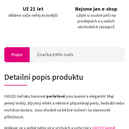
Už 21 let
Nejsme jen e-shop
děláme vaše nehty krásnější
užijte si osobní péči na
prodejnách a u našich
obchodních zástupců
Popis
Značka
EXPA-nails
Detailní popis produktu
UV/LED Gel laky barevné
perleťové
jsou luxusní a elegantní. Mají
jemný lesklý, třpytivý efekt a některé připomínají perly, hedvábí nebo
mořskou lasturu. Jsou vhodné na běžné nošení i na slavnostní
příležitosti.
Aplikuje se v jedné nebo více vrstvách a vytvrzují v
UV/LED lampě