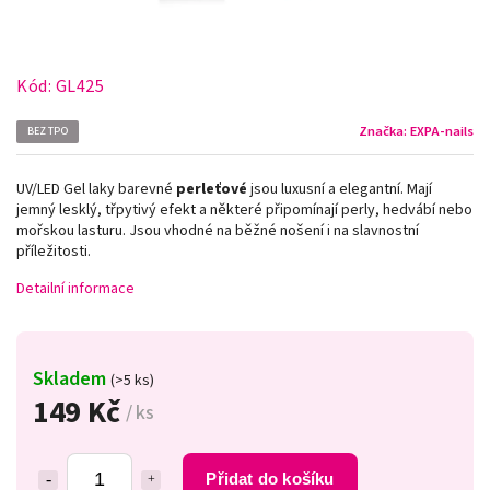
Kód:
GL425
Značka:
EXPA-nails
BEZ TPO
UV/LED Gel laky barevné
perleťové
jsou luxusní a elegantní. Mají
jemný lesklý, třpytivý efekt a některé připomínají perly, hedvábí nebo
mořskou lasturu. Jsou vhodné na běžné nošení i na slavnostní
příležitosti.
Detailní informace
Skladem
(>5 ks)
149 Kč
/ ks
Přidat do košíku