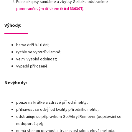
Folie a klipsy sundáme a zbytky Gel laku odstraníme
pomerančovým dřívkem (
kód 330307
)
.
Výhody:
barva drží 8-10 dní;
rychle se vytvrdí v lampě;
velmi vysoká odolnost;
vypadá přirozeně.
Nevýhody:
pouze na krátké a zdravé přírodní nehty;
přilnavost se odvíjí od kvality přírodního nehtu;
odstraňuje se přípravkem Gel/Akryl Remover (odpilování se
nedoporučuje);
nemá stejnou pevnost a trvanlivost jako gelová metoda.