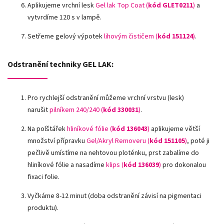
Aplikujeme vrchní lesk
Gel lak Top Coat (
kód GLET0211
)
a
vytvrdíme 120 s v lampě.
Setřeme gelový výpotek
lihovým čističem (
kód 151124
)
.
Odstranění techniky GEL LAK:
Pro rychlejší odstranění můžeme vrchní vrstvu (lesk)
narušit
pilníkem 240/240 (
kód
330031
)
.
Na polštářek
hliníkové fólie
(
kód 136043
)
aplikujeme větší
množství přípravku
Gel/Akryl Removeru (
kód 151105
)
, poté ji
pečlivě umístíme na nehtovou ploténku, prst zabalíme do
hliníkové fólie a nasadíme
klips (
kód 136039
)
pro dokonalou
fixaci folie.
Vyčkáme 8-12 minut (doba odstranění závisí na pigmentaci
produktu).