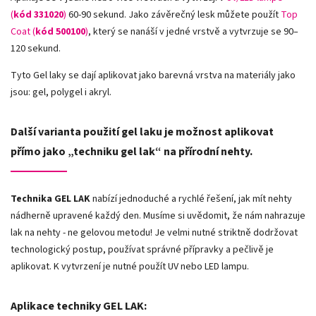
(
kód 331020
)
60-90 sekund. Jako závěrečný lesk můžete použít
Top
Coat (
kód 500100
)
, který se nanáší v jedné vrstvě a vytvrzuje se 90–
120 sekund.
Tyto Gel laky se dají aplikovat jako barevná vrstva na materiály jako
jsou: gel, polygel i akryl.
Další varianta použití gel laku je možnost aplikovat
přímo jako „techniku gel lak“ na přírodní nehty.
Technika GEL LAK
nabízí jednoduché a rychlé řešení, jak mít nehty
nádherně upravené každý den. Musíme si uvědomit, že nám nahrazuje
lak na nehty - ne gelovou metodu! Je velmi nutné striktně dodržovat
technologický postup, používat správné přípravky a pečlivě je
aplikovat. K vytvrzení je nutné použít UV nebo LED lampu.
Aplikace techniky GEL LAK: