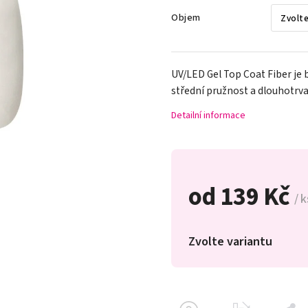
Objem
UV/LED Gel Top Coat Fiber je 
střední pružnost a dlouhotrvají
Detailní informace
od
139 Kč
/ k
Zvolte variantu