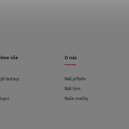
víme vše
O nás
ější dotazy
Náš příběh
Náš tým
tupci
Naše značky