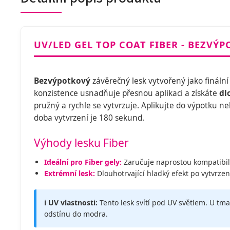
UV/LED GEL TOP COAT FIBER - BEZVÝ
Bezvýpotkový
závěrečný lesk vytvořený jako finální
konzistence usnadňuje přesnou aplikaci a získáte
dl
pružný a rychle se vytvrzuje. Aplikujte do výpotku 
doba vytvrzení je 180 sekund.
Výhody lesku Fiber
Ideální pro Fiber gely:
Zaručuje naprostou kompatibili
Extrémní lesk:
Dlouhotrvající hladký efekt po vytvrze
ℹ️ UV vlastnosti:
Tento lesk svítí pod UV světlem. U 
odstínu do modra.