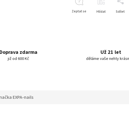
Zeptat se
Hlídat
Sdílet
Doprava zdarma
Už 21 let
již od 600 Kč
děláme vaše nehty krásn
načka
EXPA-nails