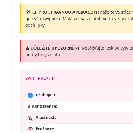
💡 TIP PRO SPRÁVNOU APLIKACI:
Nanášejte ve středn
gelového výpotku. Malá vrstva zmatní. Velká vrstva z
odchlipky.
⚠️ DŮLEŽITÉ UPOZORNĚNÍ:
Neočišťujte lesk po vytvrz
nehty brzy zmatní.
SPECIFIKACE:
Druh gelu:
3
💧 Konzistence:
Vlastnost:
Pružnost: