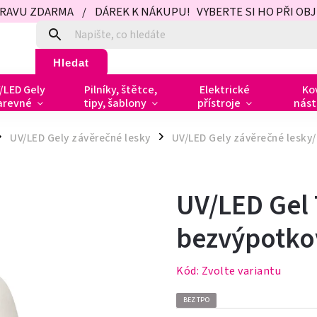
PRAVU ZDARMA / DÁREK K NÁKUPU! VYBERTE SI HO PŘI OBJED
Hledat
/LED Gely
Pilníky, štětce,
Elektrické
Ko
arevné
tipy, šablony
přístroje
nást
UV/LED Gely závěrečné lesky
UV/LED Gely závěrečné lesky/
/
UV/LED Gel 
bezvýpotko
Kód:
Zvolte variantu
BEZ TPO