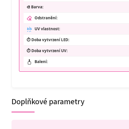
🎨 Barva:
Odstranění:
UV vlastnost:
⏱️ Doba vytvrzení LED:
⏱️ Doba vytvrzení UV:
Balení:
Doplňkové parametry