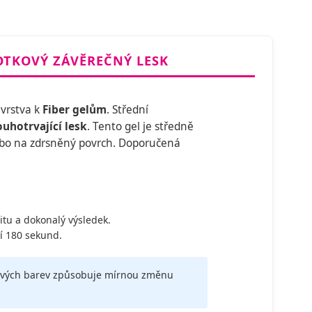
POTKOVÝ ZÁVĚREČNÝ LESK
 vrstva k
Fiber gelům
. Střední
ouhotrvající lesk
. Tento gel je středně
nebo na zdrsněný povrch. Doporučená
tu a dokonalý výsledek.
ní 180 sekund.
tmavých barev způsobuje mírnou změnu