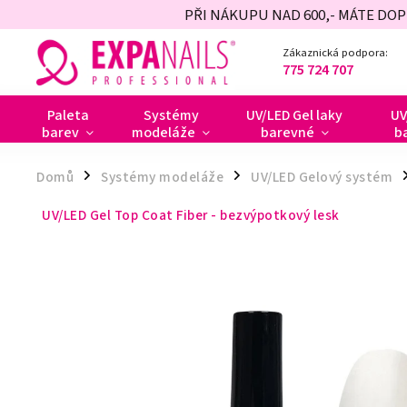
PŘI NÁKUPU NAD 600,- MÁTE DO
Zákaznická podpora:
775 724 707
Paleta
Systémy
UV/LED Gel laky
UV
barev
modeláže
barevné
b
Domů
Systémy modeláže
UV/LED Gelový systém
/
/
/
UV/LED Gel Top Coat Fiber - bezvýpotkový lesk