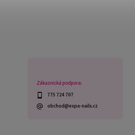
Zákaznická podpora:
775 724 707
obchod@expa-nails.cz