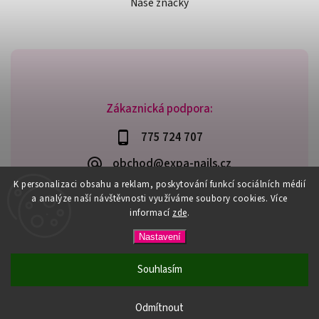
Naše značky
Zákaznická podpora:
775 724 707
obchod@expa-nails.cz
K personalizaci obsahu a reklam, poskytování funkcí sociálních médií
a analýze naší návštěvnosti využíváme soubory cookies. Více
informací
zde
.
Copyright 2026
Expanails.cz
. Všechna práva vyhrazena.
Nastavení
Upravit nastavení cookies
Vytvořil
Shoptet
| Design
Shoptak.cz
Souhlasím
PŘI NÁKUPU NAD 600,- MÁTE DOPRAVU ZDARMA / DÁREK K
NÁKUPU! VYBERTE SI HO PŘI OBJEDNÁVCE NAD 1500,- NEBO
Odmítnout
3000,-.