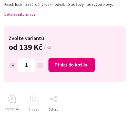
Finish lesk - závěrečný lesk hedvábně béžový - bezvýpotkový.
Detailní informace
Zvolte variantu
od
139 Kč
/ ks
Přidat do košíku
Zeptat se
Hlídat
Sdílet