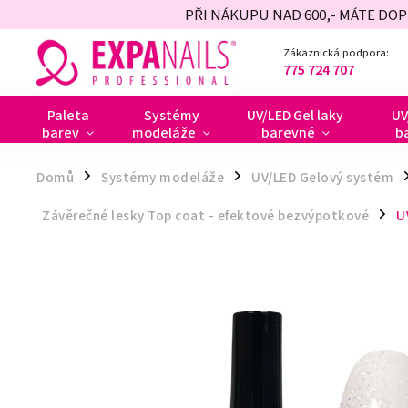
PŘI NÁKUPU NAD 600,- MÁTE DO
Zákaznická podpora:
775 724 707
Paleta
Systémy
UV/LED Gel laky
UV
barev
modeláže
barevné
b
Domů
Systémy modeláže
UV/LED Gelový systém
/
/
/
Závěrečné lesky Top coat - efektové bezvýpotkové
U
/