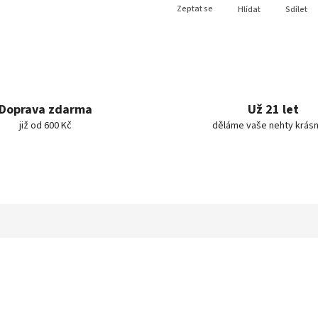
Zeptat se
Hlídat
Sdílet
Doprava zdarma
Už 21 let
již od 600 Kč
děláme vaše nehty krásn