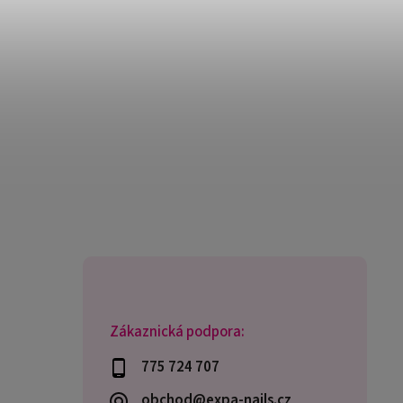
Zákaznická podpora:
775 724 707
obchod@expa-nails.cz