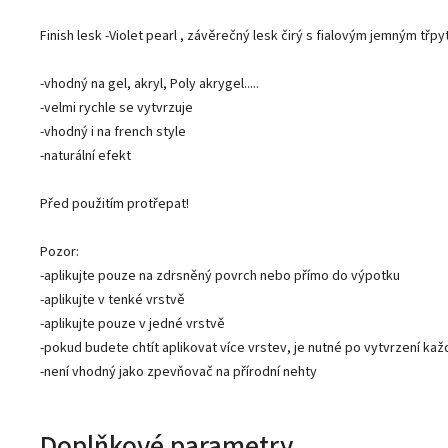
Finish lesk -Violet pearl , závěrečný lesk čirý s fialovým jemným tř
-vhodný na gel, akryl, Poly akrygel.....
-velmi rychle se vytvrzuje
-vhodný i na french style
-naturální efekt
Před použitím protřepat!
Pozor:
-aplikujte pouze na zdrsněný povrch nebo přímo do výpotku
-aplikujte v tenké vrstvě
-aplikujte pouze v jedné vrstvě
-pokud budete chtít aplikovat více vrstev, je nutné po vytvrzení ka
-není vhodný jako zpevňovač na přírodní nehty
Doplňkové parametry