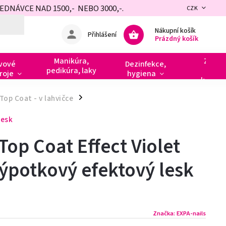
NÁVCE NAD 1500,- NEBO 3000,-.
CZK
Nákupní košík
Přihlášení
Prázdný košík
Manikúra,
Zdobe
vové
Dezinfekce,
pedikúra, laky
razít
roje
hygiena
kamín
Top Coat - v lahvičce
/
lesk
Top Coat Effect Violet
výpotkový efektový lesk
Značka:
EXPA-nails