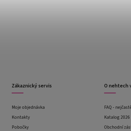
Zákaznický servis
O nehtech 
Moje objednávka
FAQ - nejčast
Kontakty
Katalog 2026
Pobočky
Obchodní zás