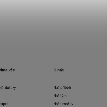
víme vše
O nás
ější dotazy
Náš příběh
Náš tým
tupci
Naše značky