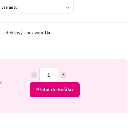
t - efektový - bez výpotku
s
Přidat do košíku