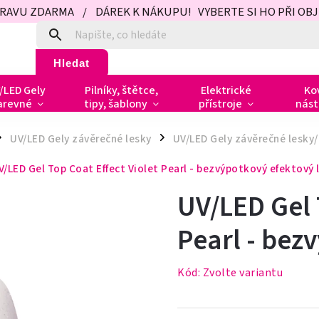
PRAVU ZDARMA / DÁREK K NÁKUPU! VYBERTE SI HO PŘI OBJED
Hledat
/LED Gely
Pilníky, štětce,
Elektrické
Ko
arevné
tipy, šablony
přístroje
nást
UV/LED Gely závěrečné lesky
UV/LED Gely závěrečné lesky/
/
V/LED Gel Top Coat Effect Violet Pearl - bezvýpotkový efektový 
UV/LED Gel 
Pearl - bez
Kód:
Zvolte variantu