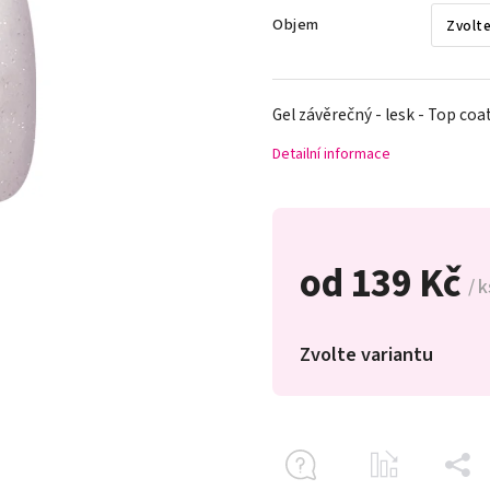
Objem
Gel závěrečný - lesk - Top coa
Detailní informace
od
139 Kč
/ k
Zvolte variantu