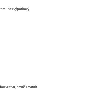
pytem - bezvýpotkový
ždou vrstvu jemně zmatnit