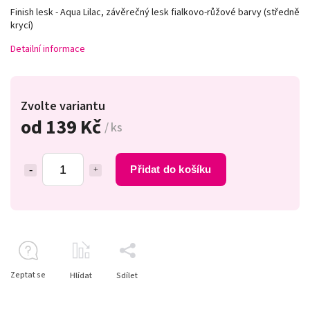
Finish lesk - Aqua Lilac, závěrečný lesk fialkovo-růžové barvy (středně
krycí)
Detailní informace
Zvolte variantu
od
139 Kč
/ ks
Přidat do košíku
Zeptat se
Hlídat
Sdílet