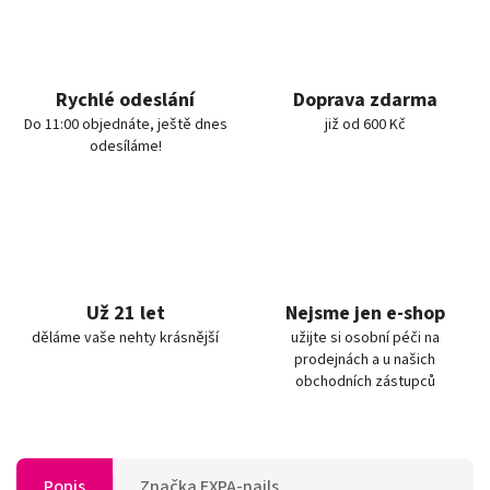
Rychlé odeslání
Doprava zdarma
Do 11:00 objednáte, ještě dnes
již od 600 Kč
odesíláme!
Už 21 let
Nejsme jen e-shop
děláme vaše nehty krásnější
užijte si osobní péči na
prodejnách a u našich
obchodních zástupců
Popis
Značka
EXPA-nails