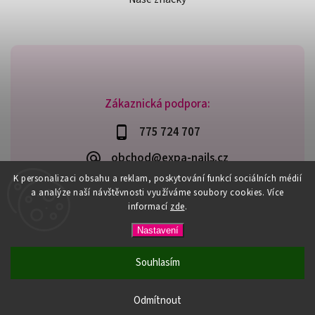
Zákaznická podpora:
775 724 707
obchod@expa-nails.cz
K personalizaci obsahu a reklam, poskytování funkcí sociálních médií
a analýze naší návštěvnosti využíváme soubory cookies. Více
informací
zde
.
Copyright 2026
Expanails.cz
. Všechna práva vyhrazena.
Nastavení
Upravit nastavení cookies
Vytvořil
Shoptet
| Design
Shoptak.cz
Souhlasím
PŘI NÁKUPU NAD 600,- MÁTE DOPRAVU ZDARMA / DÁREK K
NÁKUPU! VYBERTE SI HO PŘI OBJEDNÁVCE NAD 1500,- NEBO
Odmítnout
3000,-.