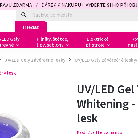
PRAVU ZDARMA / DÁREK K NÁKUPU! VYBERTE SI HO PŘI OBJED
Hledat
/LED Gely
Pilníky, štětce,
Elektrické
Ko
arevné
tipy, šablony
přístroje
nást
UV/LED Gely závěrečné lesky
UV/LED Gely závěrečné lesky/
/
čný lesk
UV/LED Gel 
Whitening -
lesk
Kód:
Zvolte variantu