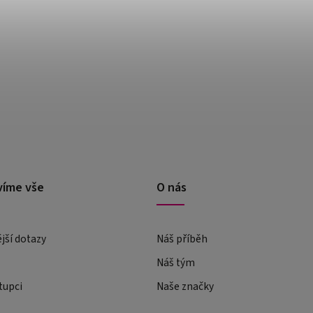
víme vše
O nás
ější dotazy
Náš příběh
Náš tým
tupci
Naše značky