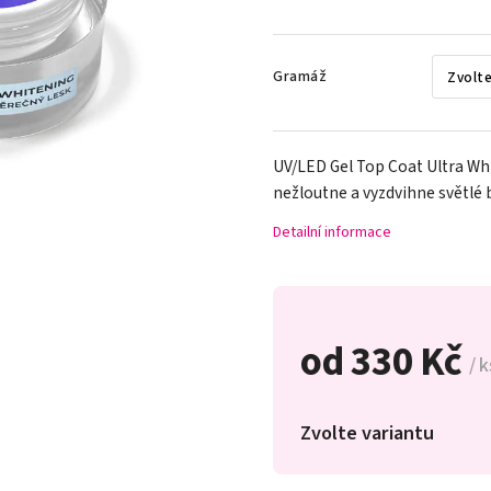
Gramáž
UV/LED Gel Top Coat Ultra Whi
nežloutne a vyzdvihne světlé b
Detailní informace
od
330 Kč
/ k
Zvolte variantu