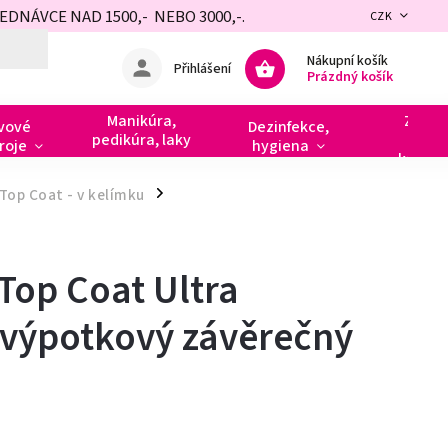
NÁVCE NAD 1500,- NEBO 3000,-.
CZK
Nákupní košík
Přihlášení
Prázdný košík
Manikúra,
Zdobe
vové
Dezinfekce,
pedikúra, laky
razít
roje
hygiena
kamín
Top Coat - v kelímku
/
Top Coat Ultra
 výpotkový závěrečný