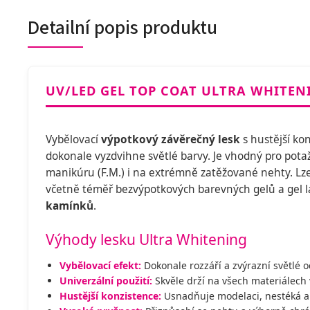
Detailní popis produktu
UV/LED GEL TOP COAT ULTRA WHITEN
Vybělovací
výpotkový závěrečný lesk
s hustější ko
dokonale vyzdvihne světlé barvy. Je vhodný pro pota
manikúru (F.M.) i na extrémně zatěžované nehty. Lz
včetně téměř bezvýpotkových barevných gelů a gel la
kamínků
.
Výhody lesku Ultra Whitening
Vybělovací efekt:
Dokonale rozzáří a zvýrazní světlé 
Univerzální použití:
Skvěle drží na všech materiálech 
Hustější konzistence:
Usnadňuje modelaci, nestéká a 