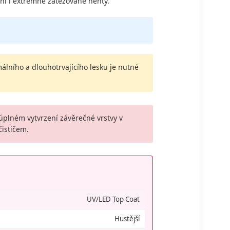
ní i extrémně zatěžované nehty.
lního a dlouhotrvajícího lesku je nutné
úplném vytvrzení závěrečné vrstvy v
čističem.
UV/LED Top Coat
Hustější