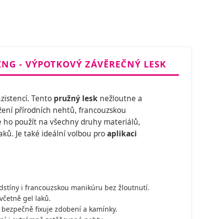
ING - VÝPOTKOVÝ ZÁVĚREČNÝ LESK
nzistencí. Tento
pružný lesk
nežloutne a
žení přírodních nehtů, francouzskou
e ho použít na všechny druhy materiálů,
ků. Je také ideální volbou pro
aplikaci
odstíny i francouzskou manikúru bez žloutnutí.
včetně gel laků.
bezpečně fixuje zdobení a kamínky.