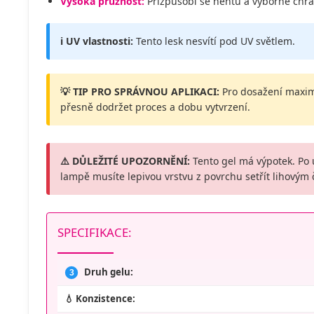
Vysoká pružnost:
Přizpůsobí se nehtu a výborně chrá
ℹ️ UV vlastnosti:
Tento lesk nesvítí pod UV světlem.
💡 TIP PRO SPRÁVNOU APLIKACI:
Pro dosažení maximá
přesně dodržet proces a dobu vytvrzení.
⚠️ DŮLEŽITÉ UPOZORNĚNÍ:
Tento gel má výpotek. Po 
lampě musíte lepivou vrstvu z povrchu setřít lihovým 
SPECIFIKACE:
Druh gelu:
3
💧 Konzistence: