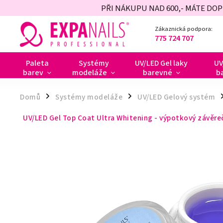
PŘI NÁKUPU NAD 600,- MÁTE DO
Zákaznická podpora:
775 724 707
Paleta
Systémy
UV/LED Gel laky
UV
barev
modeláže
barevné
b
Domů
Systémy modeláže
UV/LED Gelový systém
/
/
/
UV/LED Gel Top Coat Ultra Whitening - výpotkový závěre