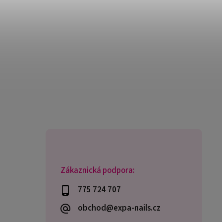
Zákaznická podpora:
775 724 707
obchod@expa-nails.cz