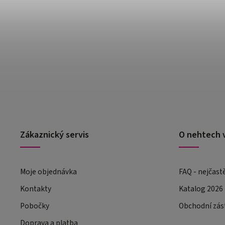
Zákaznický servis
O nehtech 
Moje objednávka
FAQ - nejčast
Kontakty
Katalog 2026
Pobočky
Obchodní zás
Doprava a platba