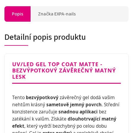
Popis
Značka
EXPA-nails
Detailní popis produktu
UV/LED GEL TOP COAT MATTE -
BEZVÝPOTKOVÝ ZÁVĚREČNÝ MATNÝ
LESK
Tento
bezvýpotkový
závěrečný gel dodá vašim
nehtům krásný
sametově jemný povrch
. Střední
konzistence zaručuje
snadnou aplikaci
bez
zatékání k valům. Získáte
dlouhotrvající matný
efekt
, který vydrží bezchybný po celou dobu