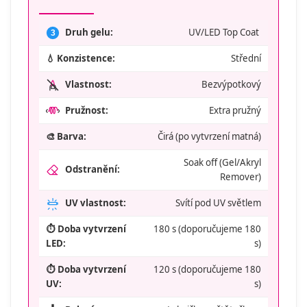
Druh gelu:
UV/LED Top Coat
3
💧 Konzistence:
Střední
Vlastnost:
Bezvýpotkový
Pružnost:
Extra pružný
🎨 Barva:
Čirá (po vytvrzení matná)
Soak off (Gel/Akryl
Odstranění:
Remover)
UV vlastnost:
Svítí pod UV světlem
⏱️ Doba vytvrzení
180 s (doporučujeme 180
LED:
s)
⏱️ Doba vytvrzení
120 s (doporučujeme 180
UV:
s)