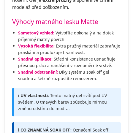
nošení. Gel je
extra pružný
a spolehlivě chrání
modeláž před poškozením.
Výhody matného lesku Matte
Sametový vzhled:
Vytvoříte dokonalý a na dotek
příjemný matný povrch.
Vysoká flexibilita:
Extra pružný materiál zabraňuje
praskání a prodlužuje trvanlivost.
Snadná aplikace:
Střední konzistence usnadňuje
přesnou práci a nanášení v rovnoměrné vrstvě.
Snadné odstranění:
Díky systému soak off gel
snadno a šetrně rozpustíte removerem.
ℹ️ UV vlastnosti:
Tento matný gel svítí pod UV
světlem. U tmavých barev způsobuje mírnou
změnu odstínu do modra.
ℹ️ CO ZNAMENÁ SOAK OFF:
Označení Soak off