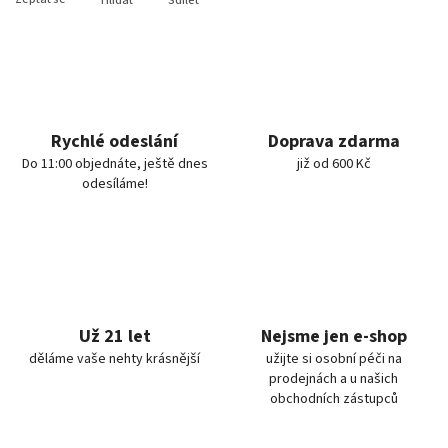
Hlídat
Sdílet
Rychlé odeslání
Doprava zdarma
Do 11:00 objednáte, ještě dnes
již od 600 Kč
odesíláme!
Už 21 let
Nejsme jen e-shop
děláme vaše nehty krásnější
užijte si osobní péči na
prodejnách a u našich
obchodních zástupců