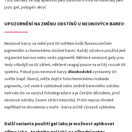
Tyto Gel laky se dají aplikovat jako barevná vrstva na materiály jako
jsou: gel, polygel i akryl.
UPOZORNĚNÍ NA ZMĚNU ODSTÍNŮ U NEONOVÝCH BAREV:
Neonové barvy se mění pod UV světlem kvůli fluorescenčním
pigmentům a chemickému složení barev. Každý výrobce používá jiné
organické barvivo nebo směs pigmentů. Některé neonové gely jsou
tedy citlivější na UV záření, některé reagují pouze na určitý rozsah UV
spektra. Pokud jsou neonové barvy
dlouhodobě
vystaveny UV
světlu (např. Slunci), může dojít k fotochemickému rozkladu
pigmentu, což vede k vyblednutí nebo změně barevného odstínu
natrvalo (to se nazývá fotodegradace a je častým důvodem, proč
neonové odstíny časem ztrácí intenzitu). Proto nejsou vhodné
například na dovolenou u moře - barva určitě výrazně vybledne.
Další varianta použití gel laku je možnost aplikovat
přímo jako „techniku gel lak“ na přírodní nehty.