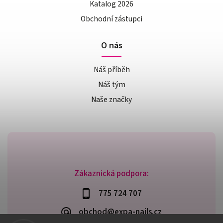
Katalog 2026
Obchodní zástupci
O nás
Náš příběh
Náš tým
Naše značky
Zákaznická podpora:
775 724 707
obchod@expa-nails.cz