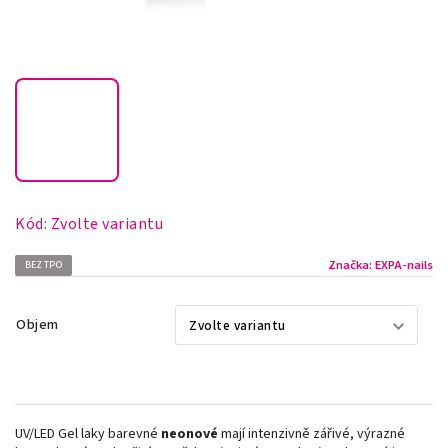
Kód:
Zvolte variantu
Značka:
EXPA-nails
BEZ TPO
Objem
UV/LED Gel laky barevné
neonové
mají intenzivně zářivé, výrazné