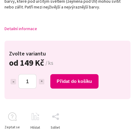
barvy, které pod určitým světlem (zejména pod UV) mohou svítit
nebo zářit. Patří mezi nejživější a nejvýraznější barvy.
Detailní informace
Zvolte variantu
od
149 Kč
/ ks
Přidat do košíku
Zeptat se
Hlídat
Sdílet