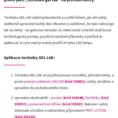
Technika GEL LAK nabízí jednoduché a rychlé řešení, jak mít nehty
nádherně upravené každý den. Musíme si uvědomit, že nám nahrazuje
lak na nehty - ne gelovou metodu! Je velmi nutné striktně dodržovat
technologický postup, používat správné přípravky a pečlivě je
aplikovat. K vytvrzení je nutné použít UV nebo LED lampu.
Aplikace techniky GEL LAK:
Technika GEL LAK se používá pouze na krátké, přírodní nehty, a
proto
jemným pilníkem 240/240 (
kód 330031
)
, nehty zkrátíme a
upravíme do požadovaného tvaru.
Upravíme okolí nehtů –
pusher (
kód 330348
)
,
kleštičky (
kód
330337
)
,
pomerančové dřívko (
kód 330307
)
.
Nakonec nehty
dokonale očistíme a odmastíme přípravkem
PREP LOTION
(
kód 151115
)
.