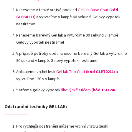
Naneseme v tenké vrstvě podklad
Gel lak Base Coat (
kód
GLEB0111
)
a vytvrdíme v lampě 60 sekund. Gelový výpotek
nestíráme!
Naneseme barevný Gel lak a vytvrdíme 90 sekund v lampě.
Gelový výpotek nestíráme!
V případě potřeby opět naneseme barevný Gel lak a vytvrdíme
90 sekund v lampě. Gelový výpotek nestíráme!
Aplikujeme vrchní lesk
Gel lak Top Coat (
kód GLET0211
)
a
vytvrdíme 120 s v lampě.
Setřeme gelový výpotek
lihovým čističem (
kód 151124
)
.
Odstranění techniky GEL LAK:
Pro rychlejší odstranění můžeme vrchní vrstvu (lesk)