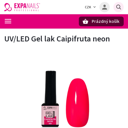
CZK
Prázdný košík
Hledat
UV/LED Gel lak Caipifruta neon