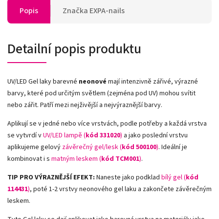
Popis
Značka
EXPA-nails
Detailní popis produktu
UV/LED Gel laky barevné
neonové
mají intenzivně zářivé, výrazné
barvy, které pod určitým světlem (zejména pod UV) mohou svítit
nebo zářit. Patří mezi nejživější a nejvýraznější barvy.
Aplikují se v jedné nebo více vrstvách, podle potřeby a každá vrstva
se vytvrdí v
UV/LED lampě (
kód 331020
)
a jako poslední vrstvu
aplikujeme gelový
závěrečný gel/lesk (
kód 500100
)
. Ideální je
kombinovat i s
matným leskem (
kód TCM001
)
.
TIP PRO VÝRAZNĚJŠÍ EFEKT:
Naneste jako podklad
bílý gel (
kód
114431
)
, poté 1-2 vrstvy neonového gel laku a zakončete závěrečným
leskem.