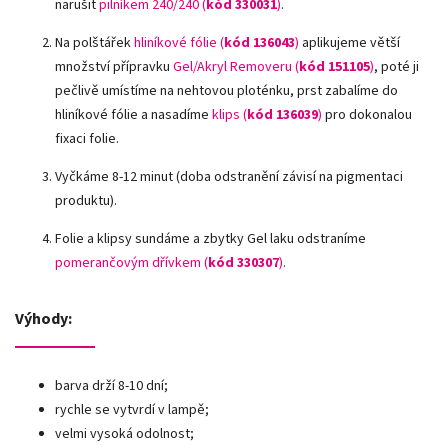
narušit
pilníkem 240/240 (
kód
330031
)
.
Na polštářek
hliníkové fólie
(
kód 136043
)
aplikujeme větší
množství přípravku
Gel/Akryl Removeru (
kód 151105
)
, poté ji
pečlivě umístíme na nehtovou ploténku, prst zabalíme do
hliníkové fólie a nasadíme
klips (
kód 136039
)
pro dokonalou
fixaci folie.
Vyčkáme 8-12 minut (doba odstranění závisí na pigmentaci
produktu).
Folie a klipsy sundáme a zbytky Gel laku odstraníme
pomerančovým dřívkem (
kód 330307
)
.
Výhody:
barva drží 8-10 dní;
rychle se vytvrdí v lampě;
velmi vysoká odolnost;