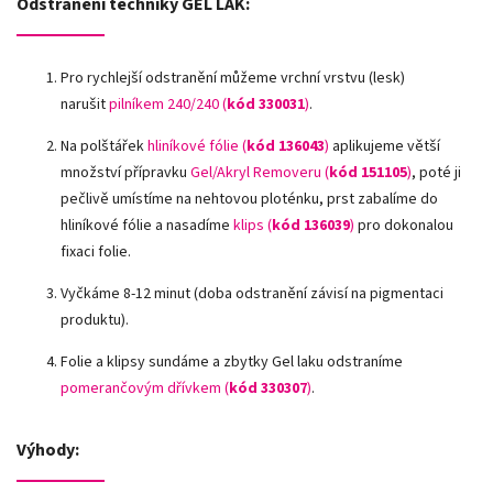
Odstranění techniky GEL LAK:
Pro rychlejší odstranění můžeme vrchní vrstvu (lesk)
narušit
pilníkem 240/240 (
kód 330031
)
.
Na polštářek
hliníkové fólie
(
kód 136043
)
aplikujeme větší
množství přípravku
Gel/Akryl Removeru (
kód 151105
)
, poté ji
pečlivě umístíme na nehtovou ploténku, prst zabalíme do
hliníkové fólie a nasadíme
klips (
kód 136039
)
pro dokonalou
fixaci folie.
Vyčkáme 8-12 minut (doba odstranění závisí na pigmentaci
produktu).
Folie a klipsy sundáme a zbytky Gel laku odstraníme
pomerančovým dřívkem (
kód 330307
)
.
Výhody: