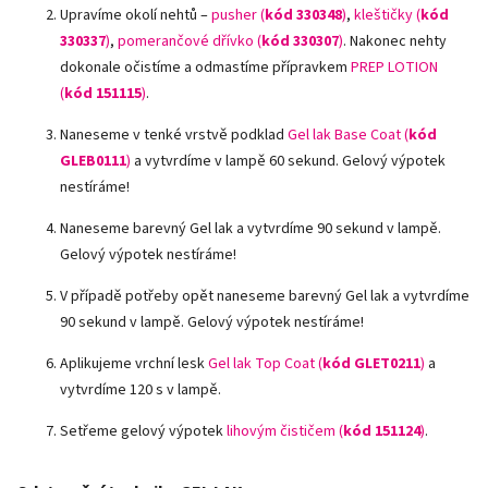
Upravíme okolí nehtů –
pusher (
kód 330348
)
,
kleštičky (
kód
330337
)
,
pomerančové dřívko (
kód 330307
)
.
Nakonec nehty
dokonale očistíme a odmastíme přípravkem
PREP LOTION
(
kód 151115
)
.
Naneseme v tenké vrstvě podklad
Gel lak Base Coat (
kód
GLEB0111
)
a vytvrdíme v lampě 60 sekund. Gelový výpotek
nestíráme!
Naneseme barevný Gel lak a vytvrdíme 90 sekund v lampě.
Gelový výpotek nestíráme!
V případě potřeby opět naneseme barevný Gel lak a vytvrdíme
90 sekund v lampě. Gelový výpotek nestíráme!
Aplikujeme vrchní lesk
Gel lak Top Coat (
kód GLET0211
)
a
vytvrdíme 120 s v lampě.
Setřeme gelový výpotek
lihovým čističem (
kód 151124
)
.