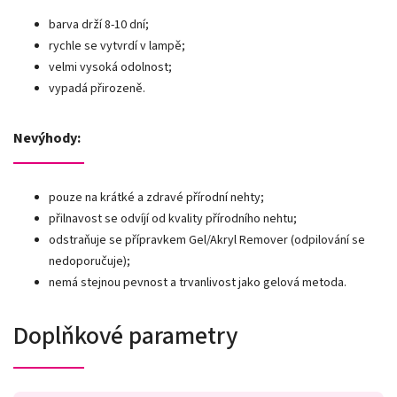
barva drží 8-10 dní;
rychle se vytvrdí v lampě;
velmi vysoká odolnost;
vypadá přirozeně.
Nevýhody:
pouze na krátké a zdravé přírodní nehty;
přilnavost se odvíjí od kvality přírodního nehtu;
odstraňuje se přípravkem Gel/Akryl Remover (odpilování se
nedoporučuje);
nemá stejnou pevnost a trvanlivost jako gelová metoda.
Doplňkové parametry