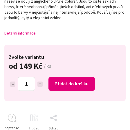
název se odvíjí z anglického „Pure Colors
“
. Jsou to čisté základní
barvy, které neobsahují příměsi jiných odstínů, ani efektových prvků.
Jsou to barvy v nejčistější a nejintenzivnější podobě. Používají se pro
jednolitý, sytý a elegantní vzhled.
Detailní informace
Zvolte variantu
od
149 Kč
/ ks
Přidat do košíku
Zeptat se
Hlídat
Sdílet