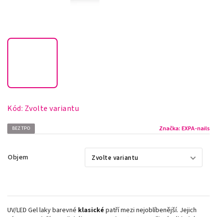
Kód:
Zvolte variantu
Značka:
EXPA-nails
BEZ TPO
Objem
UV/LED Gel laky barevné
klasické
patří mezi nejoblíbenější. Jejich