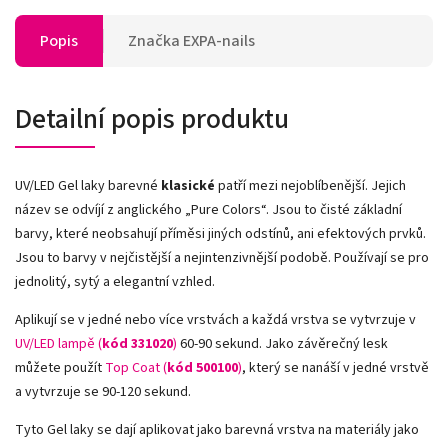
Popis
Značka
EXPA-nails
Detailní popis produktu
UV/LED Gel laky barevné
klasické
patří mezi nejoblíbenější. Jejich
název se odvíjí z anglického „Pure Colors
“
. Jsou to čisté základní
barvy, které neobsahují příměsi jiných odstínů, ani efektových prvků.
Jsou to barvy v nejčistější a nejintenzivnější podobě. Používají se pro
jednolitý, sytý a elegantní vzhled.
Aplikují se v jedné nebo více vrstvách a každá vrstva se vytvrzuje v
UV/LED lampě (
kód 331020
)
60-90 sekund. Jako závěrečný lesk
můžete použít
Top Coat (
kód 500100
)
, který se nanáší v jedné vrstvě
a vytvrzuje se 90-120 sekund.
Tyto Gel laky se dají aplikovat jako barevná vrstva na materiály jako