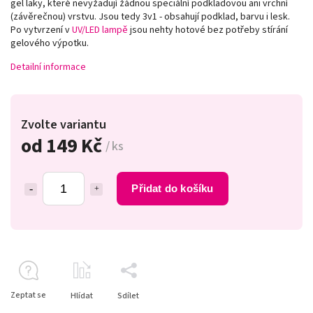
gel laky, které nevyžadují žádnou speciální podkladovou ani vrchní
(závěrečnou) vrstvu. Jsou tedy 3v1 - obsahují podklad, barvu i lesk.
Po vytvrzení v
UV/LED lampě
jsou nehty hotové bez potřeby stírání
gelového výpotku.
Detailní informace
Zvolte variantu
od
149 Kč
/ ks
Přidat do košíku
Zeptat se
Hlídat
Sdílet