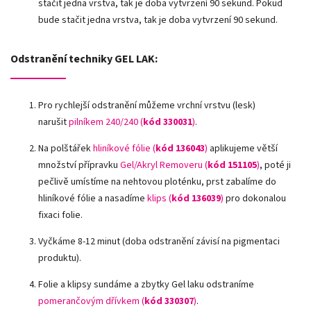
stačit jedna vrstva, tak je doba vytvrzení 90 sekund. Pokud
bude stačit jedna vrstva, tak je doba vytvrzení 90 sekund.
Odstranění techniky GEL LAK:
Pro rychlejší odstranění můžeme vrchní vrstvu (lesk)
narušit
pilníkem 240/240 (
kód 330031
)
.
Na polštářek
hliníkové fólie
(
kód 136043
)
aplikujeme větší
množství přípravku
Gel/Akryl Removeru (
kód 151105
)
, poté ji
pečlivě umístíme na nehtovou ploténku, prst zabalíme do
hliníkové fólie a nasadíme
klips (
kód 136039
)
pro dokonalou
fixaci folie.
Vyčkáme 8-12 minut (doba odstranění závisí na pigmentaci
produktu).
Folie a klipsy sundáme a zbytky Gel laku odstraníme
pomerančovým dřívkem (
kód 330307
)
.