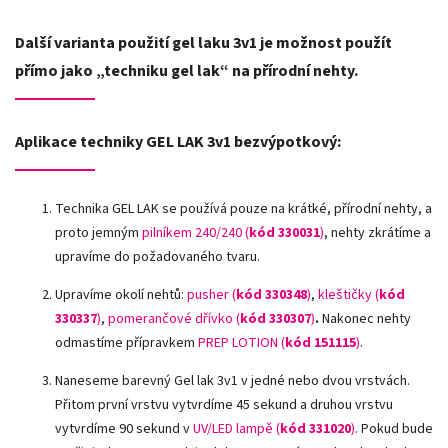
Další varianta použití gel laku 3v1 je možnost použít
přímo jako „techniku gel lak“ na přírodní nehty.
Aplikace techniky GEL LAK 3v1 bezvýpotkový:
Technika GEL LAK se používá pouze na krátké, přírodní nehty, a
proto jemným
pilníkem 240/240 (
kód 330031
)
,
nehty zkrátíme a
upravíme do požadovaného tvaru.
Upravíme okolí nehtů:
pusher (
kód 330348
)
,
kleštičky (
kód
330337
)
,
pomerančové dřívko (
kód 330307
)
.
Nakonec nehty
odmastíme přípravkem
PREP LOTION (
kód 151115
)
.
Naneseme barevný Gel lak 3v1 v jedné nebo dvou vrstvách.
Přitom první vrstvu vytvrdíme 45 sekund a druhou vrstvu
vytvrdíme 90 sekund v
UV/LED lampě
(
kód 331020
)
. Pokud bude