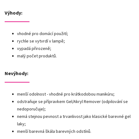
Výhody:
vhodné pro domácí použití;
rychle se vytvrdí v lampě;
vypadá přirozeně;
malý počet produktů.
Nevýhody:
menší odolnost - vhodné pro krátkodobou manikúru;
odstraňuje se přípravkem Gel/Akryl Remover (odpilování se
nedoporučuje);
nemá stejnou pevnost a trvanlivost jako klasické barevné gel
laky;
menší barevná škála barevných odstínů.