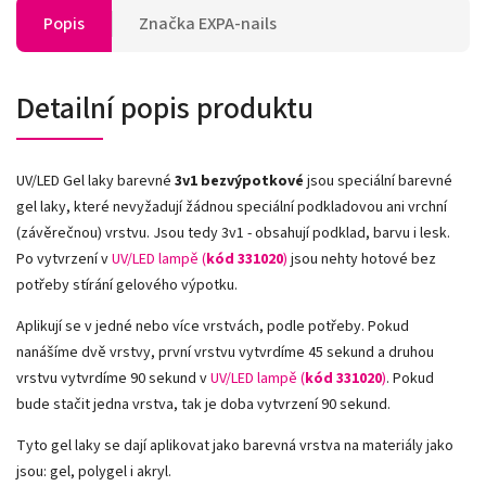
Popis
Značka
EXPA-nails
Detailní popis produktu
UV/LED Gel laky barevné
3v1
bezvýpotkové
jsou speciální barevné
gel laky, které nevyžadují žádnou speciální podkladovou ani vrchní
(závěrečnou) vrstvu. Jsou tedy 3v1 - obsahují podklad, barvu i lesk.
Po vytvrzení v
UV/LED lampě (
kód 331020
)
jsou nehty hotové bez
potřeby stírání gelového výpotku.
Aplikují se v jedné nebo více vrstvách, podle potřeby. Pokud
nanášíme dvě vrstvy,
první vrstvu vytvrdíme 45 sekund a druhou
vrstvu vytvrdíme 90 sekund v
UV/LED lampě
(
kód 331020
)
. Pokud
bude stačit jedna vrstva, tak je doba vytvrzení 90 sekund.
Tyto gel laky se dají aplikovat jako barevná vrstva na materiály jako
jsou: gel, polygel i akryl.