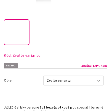
Kód:
Zvolte variantu
Značka:
EXPA-nails
BEZ TPO
Objem
UV/LED Gel laky barevné
3v1
bezvýpotkové
jsou speciální barevné