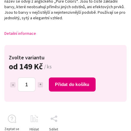
název se odvíjí z anglického „Pure Colors
“
. Jsou to čisté základní
barvy, které neobsahují příměsi jiných odstínů, ani efektových prvků.
Jsou to barvy v nejčistější a nejintenzivnější podobě. Používají se pro
jednolitý, sytý a elegantní vzhled.
Detailní informace
Zvolte variantu
od
149 Kč
/ ks
Přidat do košíku
Zeptat se
Hlídat
Sdílet