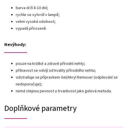
barva drží 8-10 dní;
rychle se vytvrdí v lampě;
velmi vysoká odolnost;
vypadá přirozeně.
Nevýhody:
pouze na krátké a zdravé přírodní nehty;
přilnavost se odvíjí od kvality přírodního nehtu;
odstraňuje se přípravkem Gel/Akryl Remover (odpilování se
nedoporučuje);
nemá stejnou pevnost a trvanlivost jako gelová metoda.
Doplňkové parametry