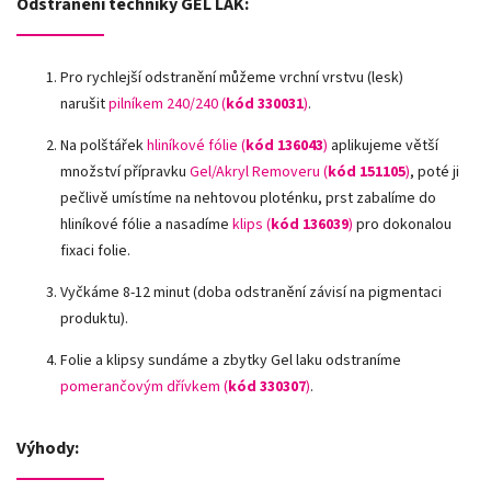
Odstranění techniky GEL LAK:
Pro rychlejší odstranění můžeme vrchní vrstvu (lesk)
narušit
pilníkem 240/240 (
kód 330031
)
.
Na polštářek
hliníkové fólie
(
kód 136043
)
aplikujeme větší
množství přípravku
Gel/Akryl Removeru (
kód 151105
)
, poté ji
pečlivě umístíme na nehtovou ploténku, prst zabalíme do
hliníkové fólie a nasadíme
klips (
kód 136039
)
pro dokonalou
fixaci folie.
Vyčkáme 8-12 minut (doba odstranění závisí na pigmentaci
produktu).
Folie a klipsy sundáme a zbytky Gel laku odstraníme
pomerančovým dřívkem (
kód 330307
)
.
Výhody: