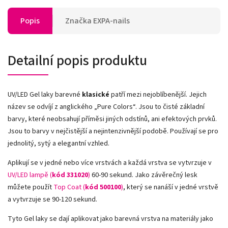
Popis
Značka
EXPA-nails
Detailní popis produktu
UV/LED Gel laky barevné
klasické
patří mezi nejoblíbenější. Jejich
název se odvíjí z anglického „Pure Colors
“
. Jsou to čisté základní
barvy, které neobsahují příměsi jiných odstínů, ani efektových prvků.
Jsou to barvy v nejčistější a nejintenzivnější podobě. Používají se pro
jednolitý, sytý a elegantní vzhled.
Aplikují se v jedné nebo více vrstvách a každá vrstva se vytvrzuje v
UV/LED lampě (
kód 331020
)
60-90 sekund. Jako závěrečný lesk
můžete použít
Top Coat (
kód 500100
)
, který se nanáší v jedné vrstvě
a vytvrzuje se 90-120 sekund.
Tyto Gel laky se dají aplikovat jako barevná vrstva na materiály jako