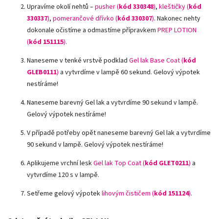
Upravíme okolí nehtů –
pusher (
kód 330348
)
,
kleštičky (
kód
330337
)
,
pomerančové dřívko (
kód 330307
)
.
Nakonec nehty
dokonale očistíme a odmastíme přípravkem
PREP LOTION
(
kód 151115
)
.
Naneseme v tenké vrstvě podklad
Gel lak Base Coat (
kód
GLEB0111
)
a vytvrdíme v lampě 60 sekund. Gelový výpotek
nestíráme!
Naneseme barevný Gel lak a vytvrdíme 90 sekund v lampě.
Gelový výpotek nestíráme!
V případě potřeby opět naneseme barevný Gel lak a vytvrdíme
90 sekund v lampě. Gelový výpotek nestíráme!
Aplikujeme vrchní lesk
Gel lak Top Coat (
kód GLET0211
)
a
vytvrdíme 120 s v lampě.
Setřeme gelový výpotek
lihovým čističem (
kód 151124
)
.