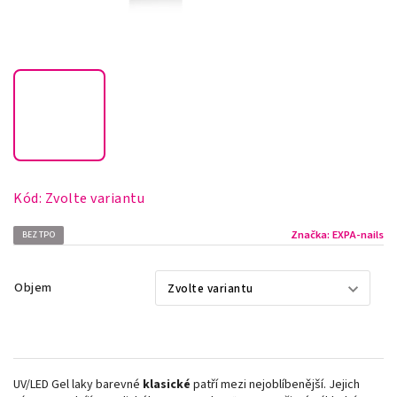
Kód:
Zvolte variantu
Značka:
EXPA-nails
BEZ TPO
Objem
UV/LED Gel laky barevné
klasické
patří mezi nejoblíbenější. Jejich