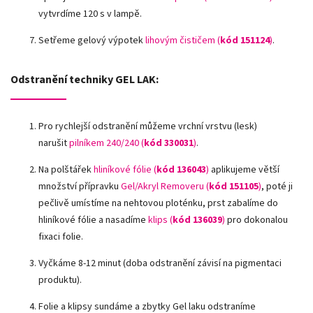
vytvrdíme 120 s v lampě.
Setřeme gelový výpotek
lihovým čističem (
kód 151124
)
.
Odstranění techniky GEL LAK:
Pro rychlejší odstranění můžeme vrchní vrstvu (lesk)
narušit
pilníkem 240/240 (
kód
330031
)
.
Na polštářek
hliníkové fólie
(
kód 136043
)
aplikujeme větší
množství přípravku
Gel/Akryl Removeru (
kód 151105
)
, poté ji
pečlivě umístíme na nehtovou ploténku, prst zabalíme do
hliníkové fólie a nasadíme
klips (
kód 136039
)
pro dokonalou
fixaci folie.
Vyčkáme 8-12 minut (doba odstranění závisí na pigmentaci
produktu).
Folie a klipsy sundáme a zbytky Gel laku odstraníme