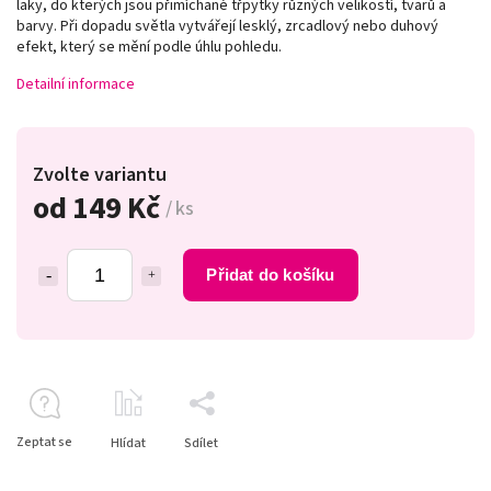
laky, do kterých jsou přimíchané třpytky různých velikostí, tvarů a
barvy. Při dopadu světla vytvářejí lesklý, zrcadlový nebo duhový
efekt, který se mění podle úhlu pohledu.
Detailní informace
Zvolte variantu
od
149 Kč
/ ks
Přidat do košíku
Zeptat se
Hlídat
Sdílet