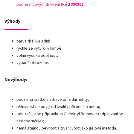
pomerančovým dřívkem (
kód 330307
)
.
Výhody:
barva drží 8-10 dní;
rychle se vytvrdí v lampě;
velmi vysoká odolnost;
vypadá přirozeně.
Nevýhody:
pouze na krátké a zdravé přírodní nehty;
přilnavost se odvíjí od kvality přírodního nehtu;
odstraňuje se přípravkem Gel/Akryl Remover (odpilování se
nedoporučuje);
nemá stejnou pevnost a trvanlivost jako gelová metoda.