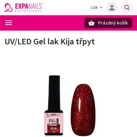
CZK
Prázdný košík
Hledat
UV/LED Gel lak Kija třpyt