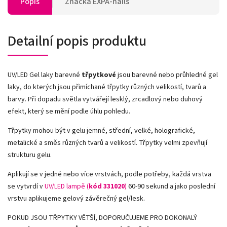
Popis
Značka
EXPA-nails
Detailní popis produktu
UV/LED Gel laky barevné
třpytkové
jsou barevné nebo průhledné gel
laky, do kterých jsou přimíchané třpytky různých velikostí, tvarů a
barvy. Při dopadu světla vytvářejí lesklý, zrcadlový nebo duhový
efekt, který se mění podle úhlu pohledu.
Třpytky mohou být v gelu jemné, střední, velké, holografické,
metalické a směs různých tvarů a velikostí. Třpytky velmi zpevňují
strukturu gelu.
Aplikují se v jedné nebo více vrstvách, podle potřeby, každá vrstva
se vytvrdí v
UV/LED lampě (
kód 331020
)
60-90 sekund a jako poslední
vrstvu aplikujeme gelový závěrečný gel/lesk.
POKUD JSOU TŘPYTKY VĚTŠÍ, DOPORUČUJEME PRO DOKONALÝ