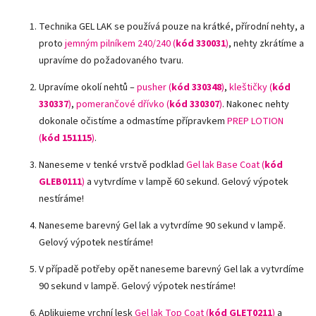
Technika GEL LAK se používá pouze na krátké, přírodní nehty, a
proto
jemným pilníkem 240/240 (
kód 330031
)
, nehty zkrátíme a
upravíme do požadovaného tvaru.
Upravíme okolí nehtů –
pusher (
kód 330348
)
,
kleštičky (
kód
330337
)
,
pomerančové dřívko (
kód 330307
)
.
Nakonec nehty
dokonale očistíme a odmastíme přípravkem
PREP LOTION
(
kód 151115
)
.
Naneseme v tenké vrstvě podklad
Gel lak Base Coat (
kód
GLEB0111
)
a vytvrdíme v lampě 60 sekund. Gelový výpotek
nestíráme!
Naneseme barevný Gel lak a vytvrdíme 90 sekund v lampě.
Gelový výpotek nestíráme!
V případě potřeby opět naneseme barevný Gel lak a vytvrdíme
90 sekund v lampě. Gelový výpotek nestíráme!
Aplikujeme vrchní lesk
Gel lak Top Coat (
kód GLET0211
)
a