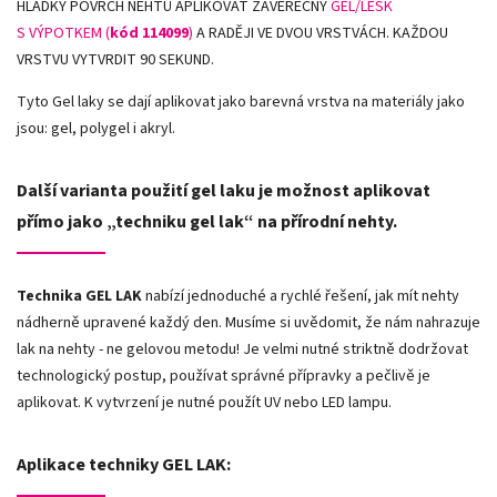
HLADKÝ POVRCH NEHTŮ APLIKOVAT ZÁVĚREČNÝ
GEL/LESK
S VÝPOTKEM (
kód 114099
)
A RADĚJI VE DVOU VRSTVÁCH. KAŽDOU
VRSTVU VYTVRDIT 90 SEKUND.
Tyto Gel laky se dají aplikovat jako barevná vrstva na materiály jako
jsou: gel, polygel i akryl.
Další varianta použití gel laku je možnost aplikovat
přímo jako „techniku gel lak“ na přírodní nehty.
Technika GEL LAK
nabízí jednoduché a rychlé řešení, jak mít nehty
nádherně upravené každý den. Musíme si uvědomit, že nám nahrazuje
lak na nehty - ne gelovou metodu! Je velmi nutné striktně dodržovat
technologický postup, používat správné přípravky a pečlivě je
aplikovat. K vytvrzení je nutné použít UV nebo LED lampu.
Aplikace techniky GEL LAK: