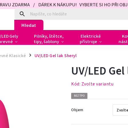
PRAVU ZDARMA / DÁREK K NÁKUPU! VYBERTE SI HO PŘI OBJED
Hledat
/LED Gely
Pilníky, štětce,
Elektrické
Ko
arevné
tipy, šablony
přístroje
nást
evné Klasické
UV/LED Gel lak Sheryl
/
UV/LED Gel 
Kód:
Zvolte variantu
BEZ TPO
Objem