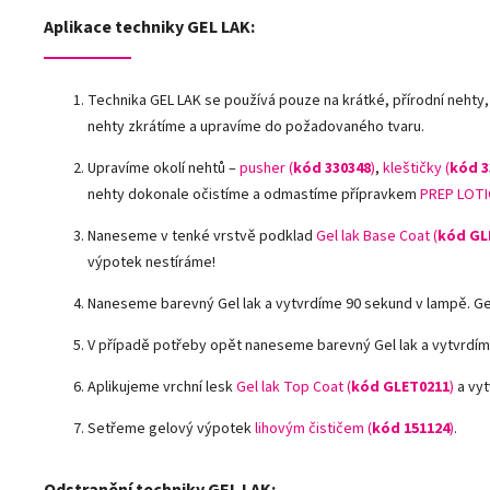
Aplikace techniky GEL LAK:
Technika GEL LAK se používá pouze na krátké, přírodní nehty,
nehty zkrátíme a upravíme do požadovaného tvaru.
Upravíme okolí nehtů –
pusher (
kód 330348
)
,
kleštičky (
kód 3
nehty dokonale očistíme a odmastíme přípravkem
PREP LOTI
Naneseme v tenké vrstvě podklad
Gel lak Base Coat (
kód GL
výpotek nestíráme!
Naneseme barevný Gel lak a vytvrdíme 90 sekund v lampě. G
V případě potřeby opět naneseme barevný Gel lak a vytvrdím
Aplikujeme vrchní lesk
Gel lak Top Coat (
kód GLET0211
)
a vyt
Setřeme gelový výpotek
lihovým čističem (
kód 151124
)
.