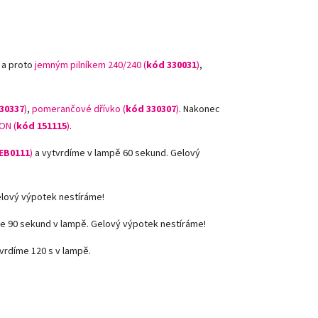
 a proto
jemným pilníkem 240/240 (
kód 330031
)
,
30337
)
,
pomerančové dřívko (
kód 330307
)
.
Nakonec
ON (
kód 151115
)
.
EB0111
)
a vytvrdíme v lampě 60 sekund. Gelový
elový výpotek nestíráme!
e 90 sekund v lampě. Gelový výpotek nestíráme!
vrdíme 120 s v lampě.