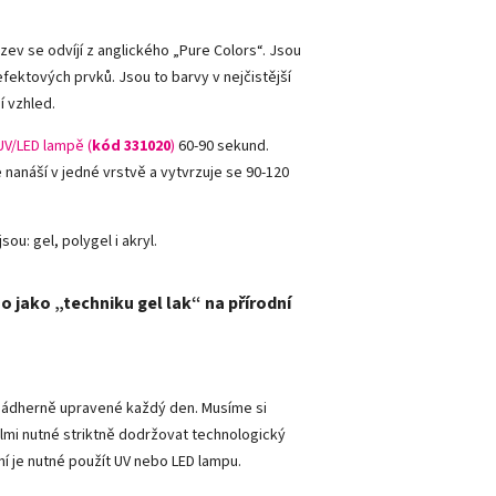
ázev se odvíjí z anglického „Pure Colors
“
. Jsou
 efektových prvků. Jsou to barvy v nejčistější
í vzhled.
UV/LED lampě (
kód 331020
)
60-90 sekund.
e nanáší v jedné vrstvě a vytvrzuje se 90-120
sou: gel, polygel i akryl.
o jako „techniku gel lak“ na přírodní
y nádherně upravené každý den. Musíme si
lmi nutné striktně dodržovat technologický
ní je nutné použít UV nebo LED lampu.