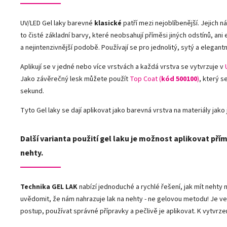
UV/LED Gel laky barevné
klasické
patří mezi nejoblíbenější. Jejich n
to čisté základní barvy, které neobsahují příměsi jiných odstínů, ani
a nejintenzivnější podobě. Používají se pro jednolitý, sytý a elegantn
Aplikují se v jedné nebo více vrstvách a každá vrstva se vytvrzuje v
Jako závěrečný lesk můžete použít
Top Coat (
kód 500100
)
, který s
sekund.
Tyto Gel laky se dají aplikovat jako barevná vrstva na materiály jako j
Další varianta použití gel laku je možnost aplikovat přím
nehty.
Technika GEL LAK
nabízí jednoduché a rychlé řešení, jak mít neht
uvědomit, že nám nahrazuje lak na nehty - ne gelovou metodu! Je ve
postup, používat správné přípravky a pečlivě je aplikovat. K vytvrze