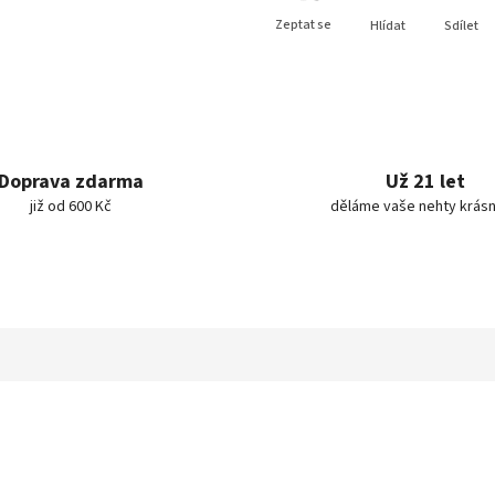
Zeptat se
Hlídat
Sdílet
Doprava zdarma
Už 21 let
již od 600 Kč
děláme vaše nehty krásn