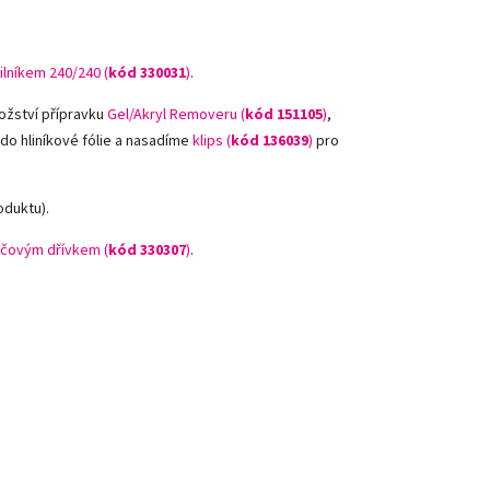
ilníkem 240/240 (
kód 330031
)
.
ožství přípravku
Gel/Akryl Removeru (
kód 151105
)
,
 do hliníkové fólie a nasadíme
klips (
kód 136039
)
pro
oduktu).
čovým dřívkem (
kód 330307
)
.