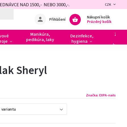
NÁVCE NAD 1500,- NEBO 3000,-.
CZK
Nákupní košík
Přihlášení
Prázdný košík
Manikúra,
Zdobe
vové
Dezinfekce,
pedikúra, laky
razít
roje
hygiena
kamín
lak Sheryl
Značka:
EXPA-nails