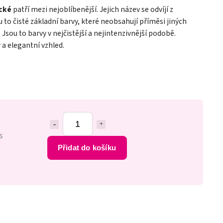
ické
patří mezi nejoblíbenější. Jejich název se odvíjí z
ou to čisté základní barvy, které neobsahují příměsi jiných
 Jsou to barvy v nejčistější a nejintenzivnější podobě.
ý a elegantní vzhled.
s
Přidat do košíku