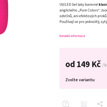
UV/LED Gel laky barevné
klas
anglického „Pure Colors
“
. Js
odstínů, ani efektových prvků.
Používají se pro jednolitý, syt
Detailní informace
od
149 Kč
/ k
Zvolte variantu