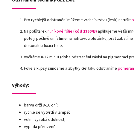
Odstranění techniky GEL LAK:
Pro rychlejší odstranění můžeme vrchní vrstvu (lesk) narušit
p
Na polštářek
hliníkové fólie
(
kód 136043
)
aplikujeme větší mn
poté ji pečlivě umístíme na nehtovou ploténku, prst zabalíme
dokonalou fixaci folie.
Vyčkáme 8-12 minut (doba odstranění závisí na pigmentaci pr
Folie a klipsy sundáme a zbytky Gel laku odstraníme
pomeran
Výhody:
barva drží 8-10 dní;
rychle se vytvrdí v lampě;
velmi vysoká odolnost;
vypadá přirozeně.