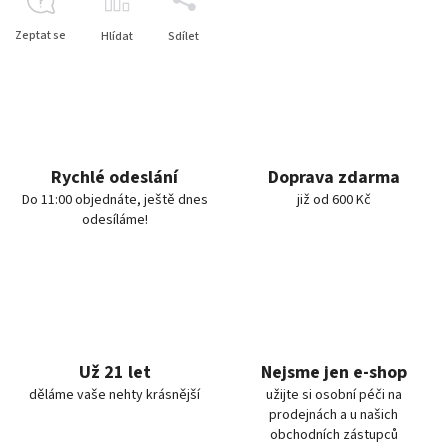
Zeptat se
Hlídat
Sdílet
Rychlé odeslání
Doprava zdarma
Do 11:00 objednáte, ještě dnes
již od 600 Kč
odesíláme!
Už 21 let
Nejsme jen e-shop
děláme vaše nehty krásnější
užijte si osobní péči na
prodejnách a u našich
obchodních zástupců