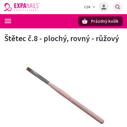
CZK
Prázdný košík
Hledat
Štětec č.8 - plochý, rovný - růžový