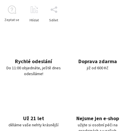
Zeptat se
Hlídat
Sdílet
Rychlé odeslání
Doprava zdarma
Do 11:00 objednáte, ještě dnes
již od 600 Kč
odesíláme!
Už 21 let
Nejsme jen e-shop
děláme vaše nehty krásnější
užijte si osobní péči na
prodejnách a u našich