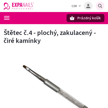
CZK
Prázdný košík
Hledat
Štětec č.4 - plochý, zakulacený -
čiré kamínky