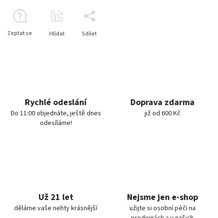
Zeptat se
Hlídat
Sdílet
Rychlé odeslání
Doprava zdarma
Do 11:00 objednáte, ještě dnes
již od 600 Kč
odesíláme!
Už 21 let
Nejsme jen e-shop
děláme vaše nehty krásnější
užijte si osobní péči na
prodejnách a u našich