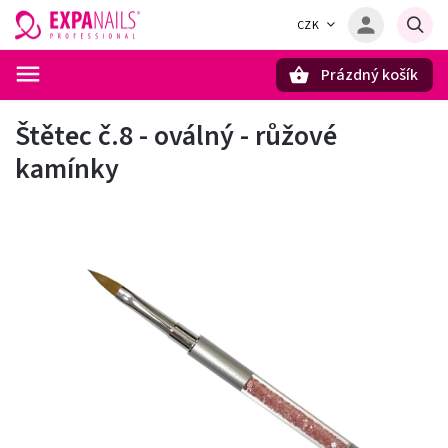
CZK
Prázdný košík
Hledat
Štětec č.8 - oválný - růžové
kamínky