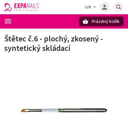
CZK
Prázdný košík
Hledat
Štětec č.6 - plochý, zkosený -
syntetický skládací