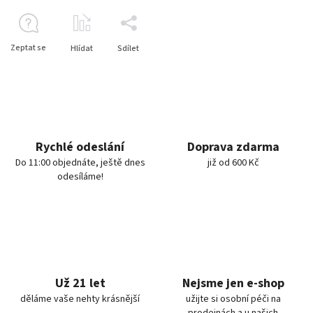
Zeptat se
Hlídat
Sdílet
Rychlé odeslání
Doprava zdarma
Do 11:00 objednáte, ještě dnes
již od 600 Kč
odesíláme!
Už 21 let
Nejsme jen e-shop
děláme vaše nehty krásnější
užijte si osobní péči na
prodejnách a u našich