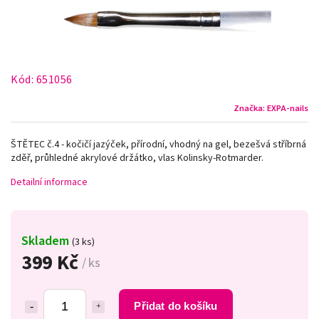
Kód:
651056
Značka:
EXPA-nails
ŠTĚTEC č.4 - kočičí jazýček, přírodní, vhodný na gel, bezešvá stříbrná
zděř, průhledné akrylové držátko, vlas Kolinsky-Rotmarder.
Detailní informace
Skladem
(3 ks)
399 Kč
/ ks
Přidat do košíku