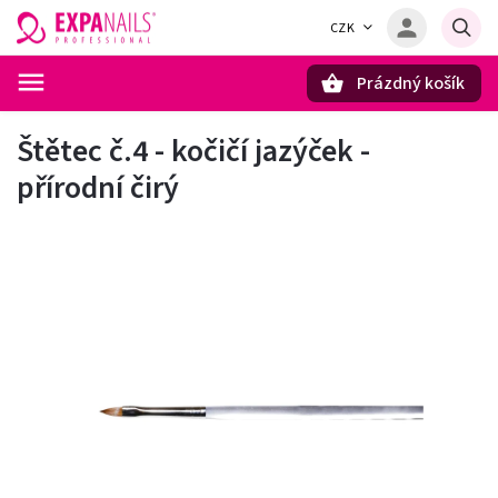
CZK
Prázdný košík
Hledat
Štětec č.4 - kočičí jazýček -
přírodní čirý