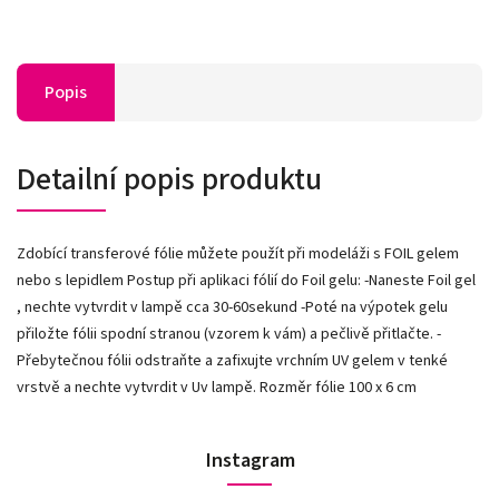
Popis
Detailní popis produktu
Zdobící transferové fólie můžete použít při modeláži s FOIL gelem
nebo s lepidlem Postup při aplikaci fólií do Foil gelu: -Naneste Foil gel
, nechte vytvrdit v lampě cca 30-60sekund -Poté na výpotek gelu
přiložte fólii spodní stranou (vzorem k vám) a pečlivě přitlačte. -
Přebytečnou fólii odstraňte a zafixujte vrchním UV gelem v tenké
vrstvě a nechte vytvrdit v Uv lampě. Rozměr fólie 100 x 6 cm
Instagram