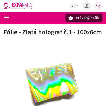
CZK
Prázdný košík
Hledat
Fólie - Zlatá holograf č.1 - 100x6cm