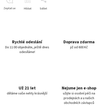
Zeptat se
Hlídat
Sdílet
Rychlé odeslání
Doprava zdarma
Do 11:00 objednáte, ještě dnes
již od 600 Kč
odesíláme!
Už 21 let
Nejsme jen e-shop
děláme vaše nehty krásnější
užijte si osobní péči na
prodejnách a u našich
obchodních zástupců