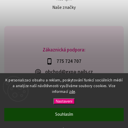
Naše značky
Zákaznická podpora:
775 724 707
obchod@expa-nails.cz
K personalizaci obsahu a reklam, poskytování funkcí sociálních médií
a analýze naší návštěvnosti využíváme soubory cookies. Více
informací
zde
.
Copyright 2026
Expanails.cz
. Všechna práva vyhrazena.
Nastavení
Upravit nastavení cookies
Vytvořil
Shoptet
| Design
Shoptak.cz
Souhlasím
PŘI NÁKUPU NAD 600,- MÁTE DOPRAVU ZDARMA / DÁREK K