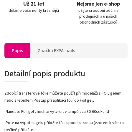
Už 21 let
Nejsme jen e-shop
děláme vaše nehty krásnější
užijte si osobní péči na
prodejnách a u našich
obchodních zástupců
Popis
Značka
EXPA-nails
Detailní popis produktu
Zdobící transferové fólie můžete použít při modeláži s FOIL gelem
nebo s lepidlem Postup při aplikaci fólií do Foil gelu.
-Naneste Foil gel , nechte vytvrdit v lampě cca 30-60sekund
-Poté na výpotek gelu přiložte fólii spodní stranou (vzorem k vám) a
pečlivě přitlačte.