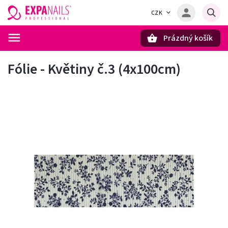
CZK
Prázdný košík
Hledat
Fólie - Květiny č.3 (4x100cm)