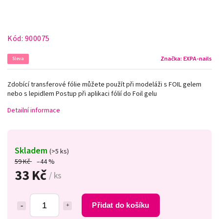
Kód:
900075
Značka:
EXPA-nails
Sleva
Zdobící transferové fólie můžete použít při modeláži s FOIL gelem
nebo s lepidlem Postup při aplikaci fólií do Foil gelu
Detailní informace
Skladem
(>5 ks)
59 Kč
–44 %
33 Kč
/ ks
Přidat do košíku