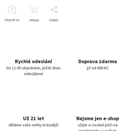
Zeptat se
Hlídat
Sdílet
Rychlé odeslání
Doprava zdarma
Do 11:00 objednáte, ještě dnes
již od 600 Kč
odesíláme!
Už 21 let
Nejsme jen e-shop
děláme vaše nehty krásnější
užijte si osobní péči na
prodejnách a u našich