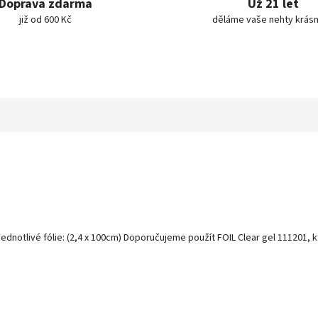
Doprava zdarma
Už 21 let
již od 600 Kč
děláme vaše nehty krásn
 jednotlivé fólie: (2,4 x 100cm) Doporučujeme použít FOIL Clear gel 111201,