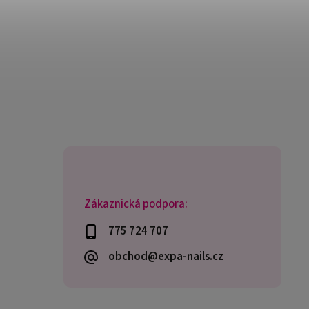
Zákaznická podpora:
775 724 707
obchod@expa-nails.cz