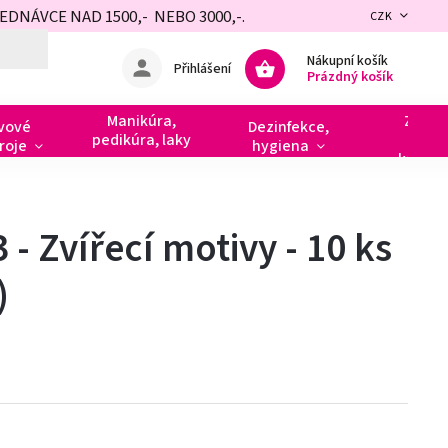
NÁVCE NAD 1500,- NEBO 3000,-.
CZK
Nákupní košík
Přihlášení
Prázdný košík
Manikúra,
Zdobe
vové
Dezinfekce,
pedikúra, laky
razít
roje
hygiena
kamín
3 - Zvířecí motivy - 10 ks
)