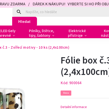
PRAVU ZDARMA / DÁREK K NÁKUPU! VYBERTE SI HO PŘI OBJED
Hledat
/LED Gely
Pilníky, štětce,
Elektrické
Ko
arevné
tipy, šablony
přístroje
nást
x č.3 - Zvířecí motivy - 10 ks (2,4x100cm)
Fólie box č.
(2,4x100cm
Kód:
900064
Sleva
Detailní informace