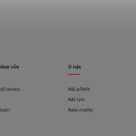
víme vše
O nás
ější dotazy
Náš příběh
Náš tým
tupci
Naše značky