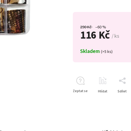
290 Kč
–60 %
116 Kč
/ ks
Skladem
(>5 ks)
Zeptat se
Hlídat
Sdílet