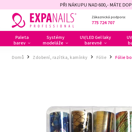
PŘI NÁKUPU NAD 600,- MÁTE DO
Zákaznická podpora:
775 724 707
Paleta
Systémy
UV/LED Gel laky
UV
barev
modeláže
barevné
b
Domů
Zdobení, razítka, kamínky
Fólie
Fólie bo
/
/
/