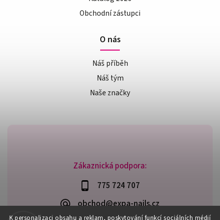
Obchodní zástupci
O nás
Náš příběh
Náš tým
Naše značky
Zákaznická podpora:
775 724 707
obchod@expa-nails.cz
K personalizaci obsahu a reklam, poskytování funkcí sociálních médií