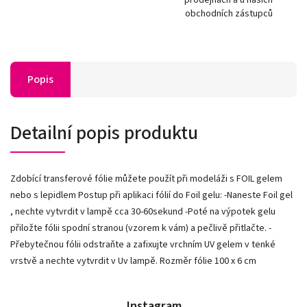
obchodních zástupců
Popis
Detailní popis produktu
Zdobící transferové fólie můžete použít při modeláži s FOIL gelem
nebo s lepidlem Postup při aplikaci fólií do Foil gelu: -Naneste Foil gel
, nechte vytvrdit v lampě cca 30-60sekund -Poté na výpotek gelu
přiložte fólii spodní stranou (vzorem k vám) a pečlivě přitlačte. -
Přebytečnou fólii odstraňte a zafixujte vrchním UV gelem v tenké
vrstvě a nechte vytvrdit v Uv lampě. Rozměr fólie 100 x 6 cm
Instagram