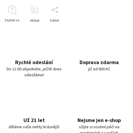
Zeptat se
Hlídat
Sdílet
Rychlé odeslání
Doprava zdarma
Do 11:00 objednáte, ještě dnes
již od 600 Kč
odesíláme!
Už 21 let
Nejsme jen e-shop
děláme vaše nehty krásnější
užijte si osobní péči na
prodejnách a u našich