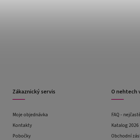
Zákaznický servis
O nehtech 
Moje objednávka
FAQ - nejčast
Kontakty
Katalog 2026
Pobočky
Obchodní zás