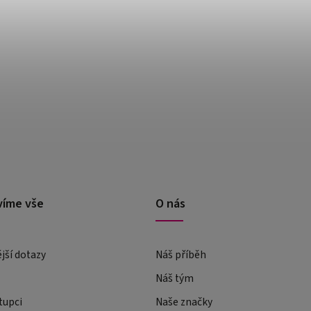
víme vše
O nás
ější dotazy
Náš příběh
Náš tým
tupci
Naše značky