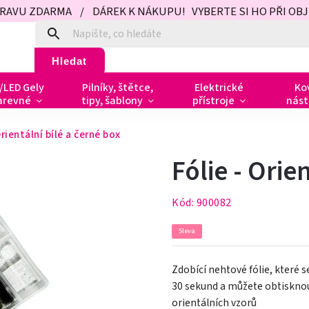
PRAVU ZDARMA / DÁREK K NÁKUPU! VYBERTE SI HO PŘI OBJED
Hledat
/LED Gely
Pilníky, štětce,
Elektrické
Ko
arevné
tipy, šablony
přístroje
nást
Orientální bílé a černé box
Fólie - Orie
Kód:
900082
Sleva
Zdobící nehtové fólie, které 
30 sekund a můžete obtisknout
orientálních vzorů