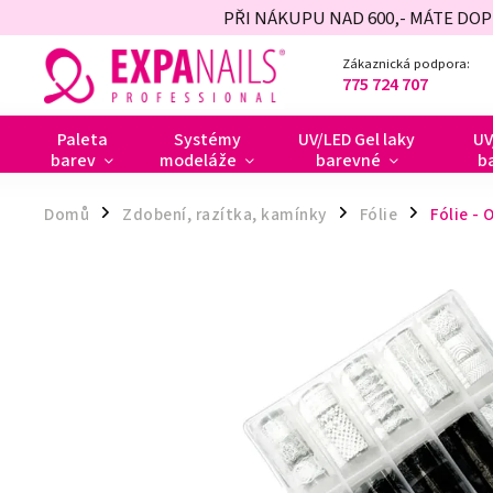
PŘI NÁKUPU NAD 600,- MÁTE DO
Zákaznická podpora:
775 724 707
Paleta
Systémy
UV/LED Gel laky
UV
barev
modeláže
barevné
b
Domů
Zdobení, razítka, kamínky
Fólie
Fólie - 
/
/
/