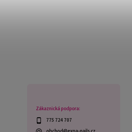
Zákaznická podpora:
775 724 707
obchod@expa-nails.cz