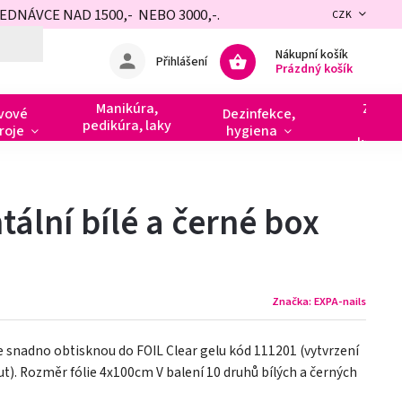
NÁVCE NAD 1500,- NEBO 3000,-.
CZK
Nákupní košík
Přihlášení
Prázdný košík
Manikúra,
Zdobe
vové
Dezinfekce,
pedikúra, laky
razít
roje
hygiena
kamín
ntální bílé a černé box
Značka:
EXPA-nails
se snadno obtisknou do FOIL Clear gelu kód 111201 (vytvrzení
). Rozměr fólie 4x100cm V balení 10 druhů bílých a černých