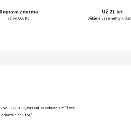
Doprava zdarma
Už 21 let
již od 600 Kč
děláme vaše nehty krásn
u kód 111201 (vytvrzení 30 sekund a můžete
 orientálních vzorů