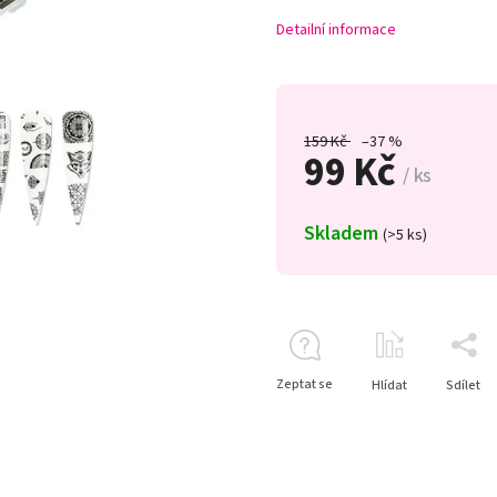
Detailní informace
159 Kč
–37 %
99 Kč
/ ks
Skladem
(>5 ks)
Zeptat se
Hlídat
Sdílet