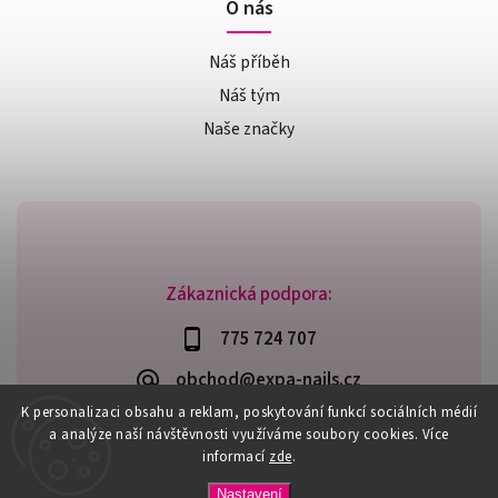
O nás
Náš příběh
Náš tým
Naše značky
Zákaznická podpora:
775 724 707
obchod@expa-nails.cz
K personalizaci obsahu a reklam, poskytování funkcí sociálních médií
a analýze naší návštěvnosti využíváme soubory cookies. Více
informací
zde
.
Copyright 2026
Expanails.cz
. Všechna práva vyhrazena.
Nastavení