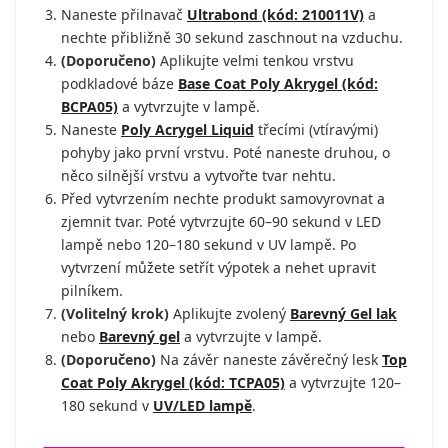
Naneste přilnavač
Ultrabond (kód: 210011V)
a
nechte přibližně 30 sekund zaschnout na vzduchu.
(Doporučeno)
Aplikujte velmi tenkou vrstvu
podkladové báze
Base Coat Poly Akrygel (kód:
BCPA05)
a vytvrzujte v lampě.
Naneste
Poly Acrygel Liquid
třecími (vtíravými)
pohyby jako první vrstvu. Poté naneste druhou, o
něco silnější vrstvu a vytvořte tvar nehtu.
Před vytvrzením nechte produkt samovyrovnat a
zjemnit tvar. Poté vytvrzujte 60–90 sekund v LED
lampě nebo 120–180 sekund v UV lampě. Po
vytvrzení můžete setřít výpotek a nehet upravit
pilníkem.
(Volitelný krok)
Aplikujte zvolený
Barevný Gel lak
nebo
Barevný gel
a vytvrzujte v lampě.
(Doporučeno)
Na závěr naneste závěrečný lesk
Top
Coat Poly Akrygel (kód: TCPA05)
a vytvrzujte 120–
180 sekund v
UV/LED lampě
.