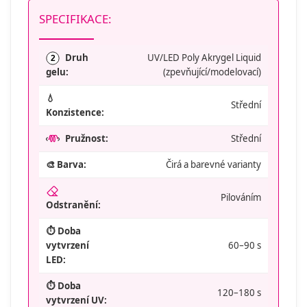
SPECIFIKACE:
Druh
UV/LED Poly Akrygel Liquid
2
(zpevňující/modelovací)
gelu:
💧
Střední
Konzistence:
Pružnost:
Střední
🎨 Barva:
Čirá a barevné varianty
Pilováním
Odstranění:
⏱️ Doba
vytvrzení
60–90 s
LED:
⏱️ Doba
120–180 s
vytvrzení UV: