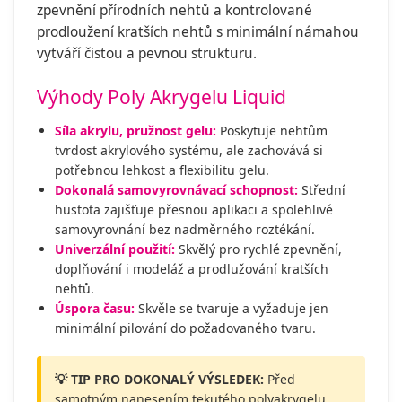
zpevnění přírodních nehtů a kontrolované
prodloužení kratších nehtů s minimální námahou
vytváří čistou a pevnou strukturu.
Výhody Poly Akrygelu Liquid
Síla akrylu, pružnost gelu:
Poskytuje nehtům
tvrdost akrylového systému, ale zachovává si
potřebnou lehkost a flexibilitu gelu.
Dokonalá samovyrovnávací schopnost:
Střední
hustota zajišťuje přesnou aplikaci a spolehlivé
samovyrovnání bez nadměrného roztékání.
Univerzální použití:
Skvělý pro rychlé zpevnění,
doplňování i modeláž a prodlužování kratších
nehtů.
Úspora času:
Skvěle se tvaruje a vyžaduje jen
minimální pilování do požadovaného tvaru.
💡 TIP PRO DOKONALÝ VÝSLEDEK:
Před
samotným nanesením tekutého polyakrygelu