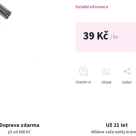
Detailní informace
39 Kč
/ ks
Zeptat se
Hlídat
Sdílet
Doprava zdarma
Už 21 let
již od 600 Kč
děláme vaše nehty krásn