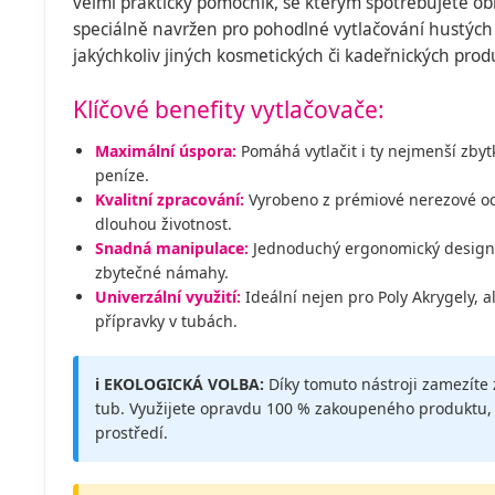
velmi praktický pomocník, se kterým spotřebujete obl
speciálně navržen pro pohodlné vytlačování hustých P
jakýchkoliv jiných kosmetických či kadeřnických prod
Klíčové benefity vytlačovače:
Maximální úspora:
Pomáhá vytlačit i ty nejmenší zbytk
peníze.
Kvalitní zpracování:
Vyrobeno z prémiové nerezové oce
dlouhou životnost.
Snadná manipulace:
Jednoduchý ergonomický design 
zbytečné námahy.
Univerzální využití:
Ideální nejen pro Poly Akrygely, al
přípravky v tubách.
ℹ️ EKOLOGICKÁ VOLBA:
Díky tomuto nástroji zamezít
tub. Využijete opravdu 100 % zakoupeného produktu, c
prostředí.