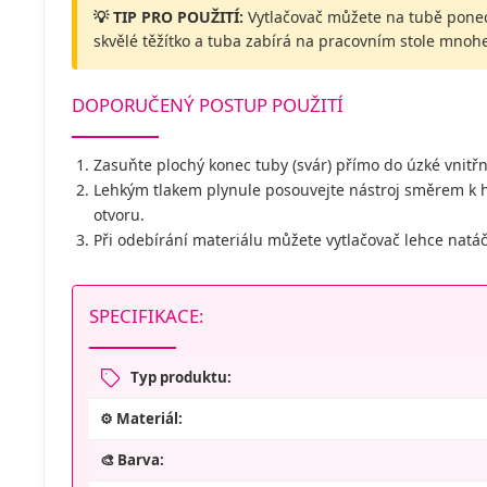
💡 TIP PRO POUŽITÍ:
Vytlačovač můžete na tubě ponec
skvělé těžítko a tuba zabírá na pracovním stole mno
DOPORUČENÝ POSTUP POUŽITÍ
Zasuňte plochý konec tuby (svár) přímo do úzké vnitřn
Lehkým tlakem plynule posouvejte nástroj směrem k h
otvoru.
Při odebírání materiálu můžete vytlačovač lehce natáč
SPECIFIKACE:
Typ produktu:
⚙️ Materiál:
🎨 Barva: