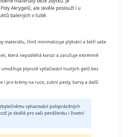
íbené materiály beze zbytku. Je
oly Akrygelů, ale skvěle poslouží i u
uktů balených v tubě.
y materiálu, čímž minimalizuje plýtvání a šetří vaše
li, která nepodléhá korozi a zaručuje extrémně
umožňuje plynulé vytlačování hustých gelů bez
e i pro krémy na ruce, zubní pasty, barvy a další
e zbytečnému vyhazování poloprázdných
ož je skvělé pro vaši peněženku i životní