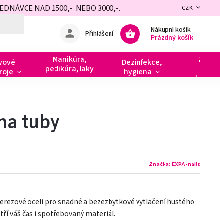
NÁVCE NAD 1500,- NEBO 3000,-.
CZK
Nákupní košík
Přihlášení
Prázdný košík
Manikúra,
Zdobe
vové
Dezinfekce,
pedikúra, laky
razít
roje
hygiena
kamín
na tuby
Značka:
EXPA-nails
 nerezové oceli pro snadné a bezezbytkové vytlačení hustého
tří váš čas i spotřebovaný materiál.