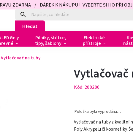
PRAVU ZDARMA / DÁREK K NÁKUPU! VYBERTE SI HO PŘI OBJED
Hledat
/LED Gely
Pilníky, štětce,
Elektrické
Ko
arevné
tipy, šablony
přístroje
nást
Vytlačovač na tuby
Vytlačovač 
Kód:
200200
Položka byla vyprodána…
Vytlačovač na tuby z kvalitní
Poly Akrygelu či kosmetiky. Še