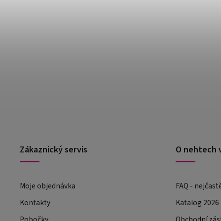
Zákaznický servis
O nehtech 
Moje objednávka
FAQ - nejčast
Kontakty
Katalog 2026
Pobočky
Obchodní zás