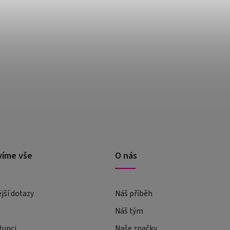
víme vše
O nás
ější dotazy
Náš příběh
Náš tým
tupci
Naše značky