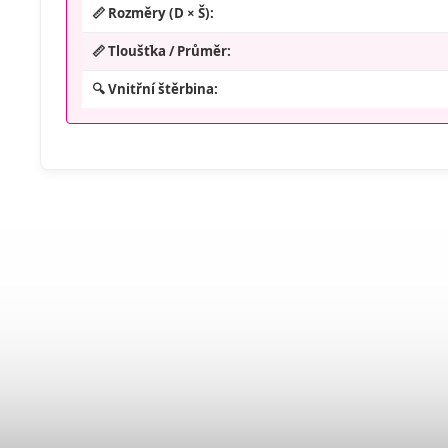
📏 Rozměry (D × Š):
📏 Tloušťka / Průměr:
🔍 Vnitřní štěrbina: