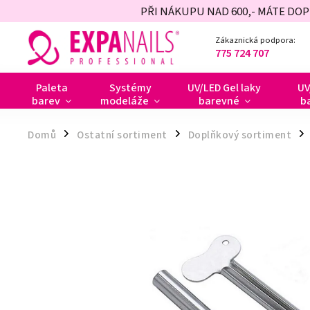
PŘI NÁKUPU NAD 600,- MÁTE DO
Zákaznická podpora:
775 724 707
Paleta
Systémy
UV/LED Gel laky
UV
barev
modeláže
barevné
b
Domů
Ostatní sortiment
Doplňkový sortiment
/
/
/