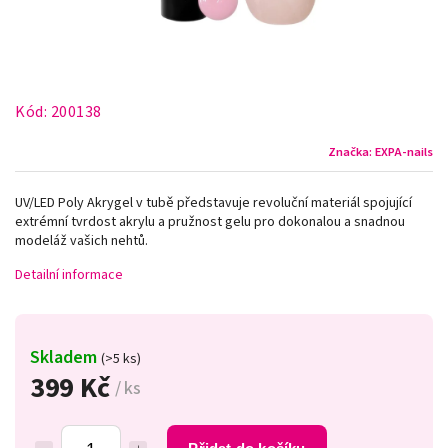
Kód:
200138
Značka:
EXPA-nails
UV/LED Poly Akrygel v tubě představuje revoluční materiál spojující
extrémní tvrdost akrylu a pružnost gelu pro dokonalou a snadnou
modeláž vašich nehtů.
Detailní informace
Skladem
(>5 ks)
399 Kč
/ ks