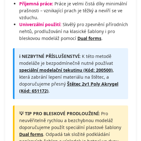
Příjemná práce:
Práce je velmi čistá díky minimální
prašnosti – vznikající prach je těžký a nevíří se ve
vzduchu.
Univerzální použití:
Skvělý pro zpevnění přírodních
nehtů, prodlužování na klasické šablony i pro
bleskovou modeláž pomocí
Dual forms
.
ℹ️ NEZBYTNÉ PŘÍSLUŠENSTVÍ:
K této metodě
modeláže je bezpodmínečně nutné používat
speciální modelační tekutinu (Kód: 200500)
,
která zabrání lepení materiálu na štětec, a
doporučujeme přesný
Štětec 2v1 Poly Akrygel
(Kód: 651172)
.
💡 TIP PRO BLESKOVÉ PRODLOUŽENÍ:
Pro
neuvěřitelně rychlou a bezchybnou modeláž
doporučujeme použít speciální plastové šablony
Dual forms
. Odpadá tak složité podkládání