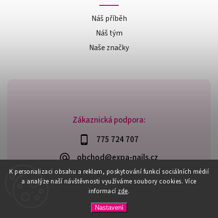
Náš příběh
Náš tým
Naše značky
Zákaznická podpora:
775 724 707
obchod@expa-nails.cz
K personalizaci obsahu a reklam, poskytování funkcí sociálních médií
a analýze naší návštěvnosti využíváme soubory cookies. Více
informací
zde
.
Copyright 2026
Expanails.cz
. Všechna práva vyhrazena.
Nastavení
Upravit nastavení cookies