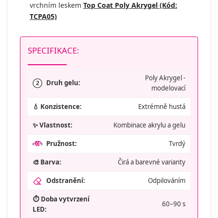
vrchním leskem
Top Coat Poly Akrygel (Kód:
TCPA05)
SPECIFIKACE:
Poly Akrygel -
Druh gelu:
2
modelovací
💧 Konzistence:
Extrémně hustá
✨ Vlastnost:
Kombinace akrylu a gelu
Pružnost:
Tvrdý
🎨 Barva:
Čirá a barevné varianty
Odstranění:
Odpilováním
⏱️ Doba vytvrzení
60–90 s
LED: