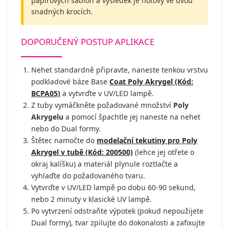
papírových šablon a výsledek je hotový ve dvou
snadných krocích.
DOPORUČENÝ POSTUP APLIKACE
Nehet standardně připravte, naneste tenkou vrstvu
podkladové báze Base
Coat Poly Akrygel (Kód:
BCPA05)
a vytvrďte v UV/LED lampě.
Z tuby vymáčkněte požadované množství
Poly
Akrygelu
a pomocí špachtle jej naneste na nehet
nebo do Dual formy.
Štětec namočte do
modelační tekutiny pro Poly
Akrygel v tubě (Kód: 200500)
(lehce jej otřete o
okraj kalíšku) a materiál plynule roztlačte a
vyhlaďte do požadovaného tvaru.
Vytvrďte v UV/LED lampě po dobu 60-90 sekund,
nebo 2 minuty v klasické UV lampě.
Po vytvrzení odstraňte výpotek (pokud nepoužijete
Dual formy), tvar zpilujte do dokonalosti a zafixujte