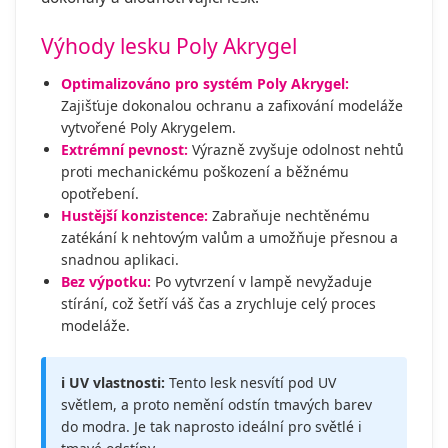
Výhody lesku Poly Akrygel
Optimalizováno pro systém Poly Akrygel:
Zajišťuje dokonalou ochranu a zafixování modeláže
vytvořené Poly Akrygelem.
Extrémní pevnost:
Výrazně zvyšuje odolnost nehtů
proti mechanickému poškození a běžnému
opotřebení.
Hustější konzistence:
Zabraňuje nechtěnému
zatékání k nehtovým valům a umožňuje přesnou a
snadnou aplikaci.
Bez výpotku:
Po vytvrzení v lampě nevyžaduje
stírání, což šetří váš čas a zrychluje celý proces
modeláže.
ℹ️ UV vlastnosti:
Tento lesk nesvítí pod UV
světlem, a proto nemění odstín tmavých barev
do modra. Je tak naprosto ideální pro světlé i