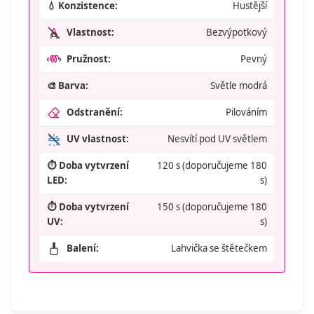
💧 Konzistence:
Hustější
Vlastnost:
Bezvýpotkový
Pružnost:
Pevný
🎨 Barva:
Světle modrá
Odstranění:
Pilováním
UV vlastnost:
Nesvítí pod UV světlem
⏱️ Doba vytvrzení
120 s (doporučujeme 180
LED:
s)
⏱️ Doba vytvrzení
150 s (doporučujeme 180
UV:
s)
Balení:
Lahvička se štětečkem