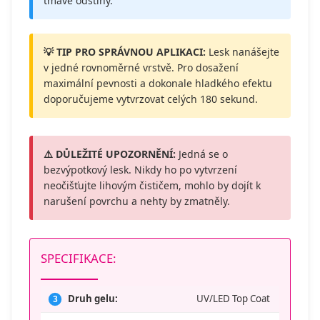
tmavé odstíny.
💡 TIP PRO SPRÁVNOU APLIKACI:
Lesk nanášejte
v jedné rovnoměrné vrstvě. Pro dosažení
maximální pevnosti a dokonale hladkého efektu
doporučujeme vytvrzovat celých 180 sekund.
⚠️ DŮLEŽITÉ UPOZORNĚNÍ:
Jedná se o
bezvýpotkový lesk. Nikdy ho po vytvrzení
neočišťujte lihovým čističem, mohlo by dojít k
narušení povrchu a nehty by zmatněly.
SPECIFIKACE:
Druh gelu:
UV/LED Top Coat
3