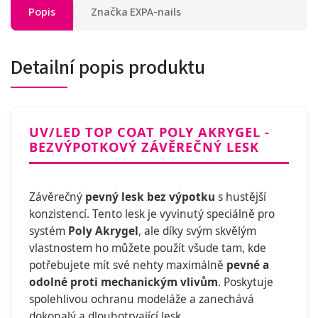
Popis
Značka
EXPA-nails
Detailní popis produktu
UV/LED TOP COAT POLY AKRYGEL -
BEZVÝPOTKOVÝ ZÁVĚREČNÝ LESK
Závěrečný
pevný lesk bez výpotku
s hustější
konzistencí. Tento lesk je vyvinutý speciálně pro
systém
Poly Akrygel
, ale díky svým skvělým
vlastnostem ho můžete použít všude tam, kde
potřebujete mít své nehty maximálně
pevné a
odolné proti mechanickým vlivům
. Poskytuje
spolehlivou ochranu modeláže a zanechává
dokonalý a dlouhotrvající lesk.