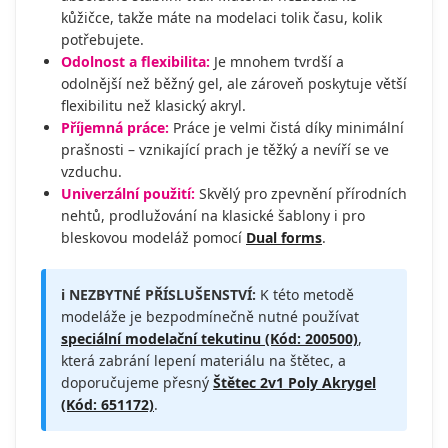
kůžičce, takže máte na modelaci tolik času, kolik
potřebujete.
Odolnost a flexibilita:
Je mnohem tvrdší a
odolnější než běžný gel, ale zároveň poskytuje větší
flexibilitu než klasický akryl.
Příjemná práce:
Práce je velmi čistá díky minimální
prašnosti – vznikající prach je těžký a nevíří se ve
vzduchu.
Univerzální použití:
Skvělý pro zpevnění přírodních
nehtů, prodlužování na klasické šablony i pro
bleskovou modeláž pomocí
Dual forms
.
ℹ️ NEZBYTNÉ PŘÍSLUŠENSTVÍ:
K této metodě
modeláže je bezpodmínečně nutné používat
speciální modelační tekutinu (Kód: 200500)
,
která zabrání lepení materiálu na štětec, a
doporučujeme přesný
Štětec 2v1 Poly Akrygel
(Kód: 651172)
.