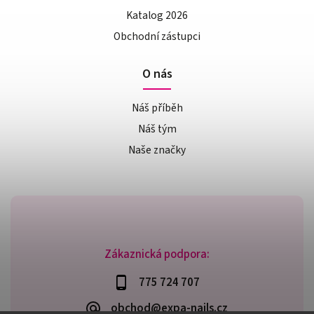
Katalog 2026
Obchodní zástupci
O nás
Náš příběh
Náš tým
Naše značky
Zákaznická podpora:
775 724 707
obchod@expa-nails.cz