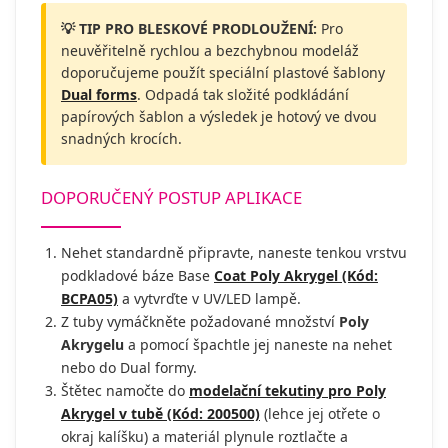
💡 TIP PRO BLESKOVÉ PRODLOUŽENÍ:
Pro
neuvěřitelně rychlou a bezchybnou modeláž
doporučujeme použít speciální plastové šablony
Dual forms
. Odpadá tak složité podkládání
papírových šablon a výsledek je hotový ve dvou
snadných krocích.
DOPORUČENÝ POSTUP APLIKACE
Nehet standardně připravte, naneste tenkou vrstvu
podkladové báze Base
Coat Poly Akrygel (Kód:
BCPA05)
a vytvrďte v UV/LED lampě.
Z tuby vymáčkněte požadované množství
Poly
Akrygelu
a pomocí špachtle jej naneste na nehet
nebo do Dual formy.
Štětec namočte do
modelační tekutiny pro Poly
Akrygel v tubě (Kód: 200500)
(lehce jej otřete o
okraj kalíšku) a materiál plynule roztlačte a