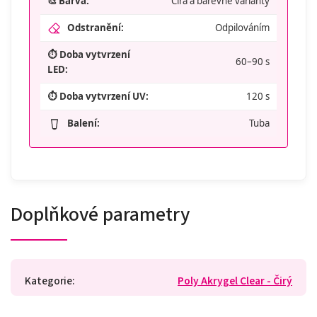
🎨 Barva:
Čirá a barevné varianty
Odstranění:
Odpilováním
⏱️ Doba vytvrzení
60–90 s
LED:
⏱️ Doba vytvrzení UV:
120 s
Balení:
Tuba
Doplňkové parametry
Kategorie
:
Poly Akrygel Clear - Čirý