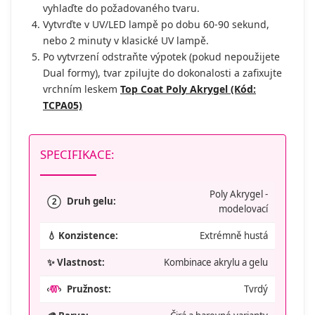
vyhlaďte do požadovaného tvaru.
Vytvrďte v UV/LED lampě po dobu 60-90 sekund,
nebo 2 minuty v klasické UV lampě.
Po vytvrzení odstraňte výpotek (pokud nepoužijete
Dual formy), tvar zpilujte do dokonalosti a zafixujte
vrchním leskem
Top Coat Poly Akrygel (Kód:
TCPA05)
SPECIFIKACE:
Poly Akrygel -
Druh gelu:
2
modelovací
💧 Konzistence:
Extrémně hustá
✨ Vlastnost:
Kombinace akrylu a gelu
Pružnost:
Tvrdý