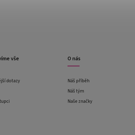
víme vše
O nás
ější dotazy
Náš příběh
Náš tým
tupci
Naše značky