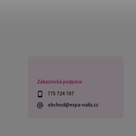
Zákaznická podpora:
775 724 707
obchod@expa-nails.cz