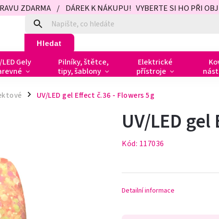
PRAVU ZDARMA / DÁREK K NÁKUPU! VYBERTE SI HO PŘI OBJED
Hledat
/LED Gely
Pilníky, štětce,
Elektrické
Ko
arevné
tipy, šablony
přístroje
nást
ektové
UV/LED gel Effect č.36 - Flowers 5g
/
UV/LED gel E
Kód:
117036
Detailní informace