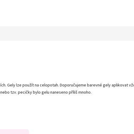
ch. Gely lze použít na celopotah. Doporučujeme barevné gely aplikovat vž
 nebo tzv. pecičky bylo gelu naneseno příliš mnoho.