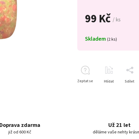
99 Kč
/ ks
Skladem
(2 ks)
Zeptat se
Hlídat
Sdílet
Doprava zdarma
Už 21 let
již od 600 Kč
děláme vaše nehty krásn