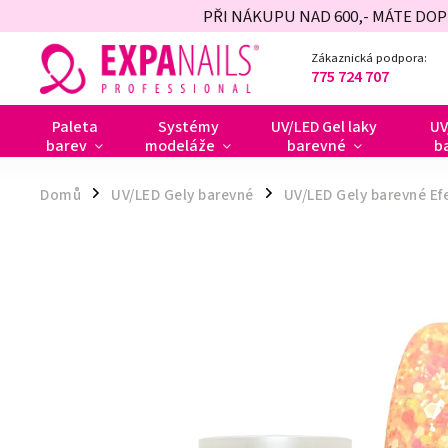
PŘI NÁKUPU NAD 600,- MÁTE DO
Zákaznická podpora:
775 724 707
Paleta
Systémy
UV/LED Gel laky
UV
barev
modeláže
barevné
b
Domů
UV/LED Gely barevné
UV/LED Gely barevné Ef
/
/