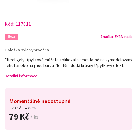
Kód:
117011
Značka:
EXPA-nails
Sleva
Položka byla vyprodána…
Effect gely třpytkové můžete aplikovat samostatně na vymodelovaný
nehet anebo na jinou barvu. Nehtům dodá krásný třpytkový efekt.
Detailní informace
Momentálně nedostupné
129 Kč
–38 %
79 Kč
/ ks