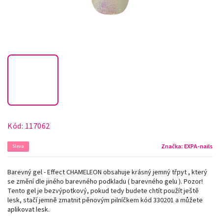
Kód:
117062
Značka:
EXPA-nails
Sleva
Barevný gel - Effect CHAMELEON obsahuje krásný jemný třpyt , který
se změní dle jiného barevného podkladu ( barevného gelu ). Pozor!
Tento gel je bezvýpotkový, pokud tedy budete chtít použít ještě
lesk, stačí jemně zmatnit pěnovým pilníčkem kód 330201 a můžete
aplikovat lesk.