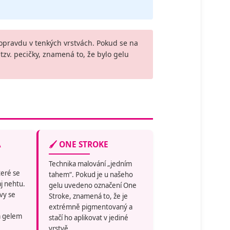
opravdu v tenkých vrstvách. Pokud se na
zv. pecičky, znamená to, že bylo gelu
Á
🖌️ ONE STROKE
Technika malování „jedním
teré se
tahem“. Pokud je u našeho
j nehtu.
gelu uvedeno označení One
rvy se
Stroke, znamená to, že je
extrémně pigmentovaný a
m gelem
stačí ho aplikovat v jediné
vrstvě.