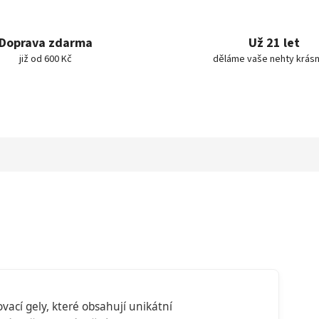
Doprava zdarma
Už 21 let
již od 600 Kč
děláme vaše nehty krásn
vací gely, které obsahují unikátní