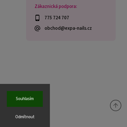
Zákaznická podpora:
775 724 707
obchod@expa-nails.cz
Souhlasím
Odmítnout