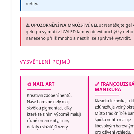
nehty.
⚠️ UPOZORNĚNÍ NA MNOŽSTVÍ GELU:
Nanášejte gel 
gelu po vyjmutí z UV/LED lampy objeví puchýřky nebo t
naneseno příliš mnoho a nestihl se správně vytvrdit.
VYSVĚTLENÍ POJMŮ
🎨 NAIL ART
💅 FRANCOUZSK
MANIKÚRA
Kreativní zdobení nehtů.
Klasická technika, u k
Naše barevné gely mají
zdůrazňuje volný okra
skvělou pigmentaci, díky
Místo tradiční bílé ba
které se s nimi výborně malují
špička nehtu maluje
různé ornamenty, linie,
libovolným barevný
detaily i složitější vzory.
pro oživení vzhledu.