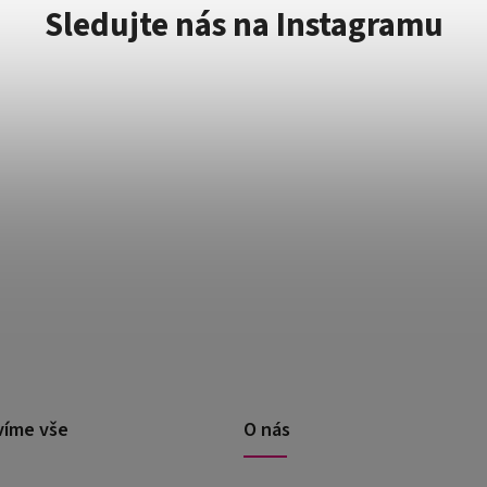
Sledujte nás na Instagramu
víme vše
O nás