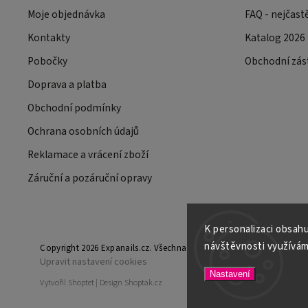
Moje objednávka
FAQ - nejčast
Kontakty
Katalog 2026
Pobočky
Obchodní zás
Doprava a platba
Obchodní podmínky
Ochrana osobních údajů
Reklamace a vrácení zboží
Záruční a pozáruční opravy
K personalizaci obsahu
návštěvnosti využívám
Copyright 2026
Expanails.cz
. Všechna práva vyhrazena.
Upravit nastavení cookies
Nastavení
Vytvořil
Shoptet
| Design
Shoptak.cz