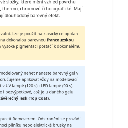
ivé složky, které mění vzhled povrchu
 thermo, chromové či holografické. Mají
í dlouhodobý barevný efekt.
zální. Lze je použít na klasický celopotah
na dokonalou barevnou
francouzskou
ky vysoké pigmentaci postačí k dokonalému
ymodelovaný nehet naneste barevný gel v
poručujeme aplikovat vždy na modelovací
t v UV lampě (120 s) i LED lampě (90 s).
 i bezvýpotkové, což je u daného gelu
závěrečný lesk (Top Coat)
.
ozpustit Removerem. Odstranění se provádí
cí pilníku nebo elektrické brusky na