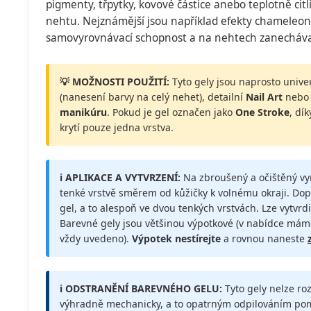
pigmenty, třpytky, kovové částice anebo teplotně citl
nehtu. Nejznámější jsou například efekty chameleon,
samovyrovnávací schopnost a na nehtech zanechávaj
💡 MOŽNOSTI POUŽITÍ:
Tyto gely jsou naprosto univer
(nanesení barvy na celý nehet), detailní
Nail Art
nebo 
manikúru
. Pokud je gel označen jako
One Stroke
, dí
krytí pouze jedna vrstva.
ℹ️ APLIKACE A VYTVRZENÍ:
Na zbroušený a očištěný v
tenké vrstvě směrem od kůžičky k volnému okraji. Do
gel, a to alespoň ve dvou tenkých vrstvách. Lze vytvrdi
Barevné gely jsou většinou výpotkové (v nabídce máme
vždy uvedeno).
Výpotek nestírejte
a rovnou naneste
ℹ️ ODSTRANĚNÍ BAREVNÉHO GELU:
Tyto gely nelze r
výhradně mechanicky, a to opatrným odpilováním pomo