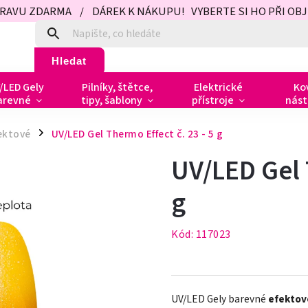
PRAVU ZDARMA / DÁREK K NÁKUPU! VYBERTE SI HO PŘI OBJED
Hledat
/LED Gely
Pilníky, štětce,
Elektrické
Ko
arevné
tipy, šablony
přístroje
nást
ektové
UV/LED Gel Thermo Effect č. 23 - 5 g
/
UV/LED Gel 
g
Kód:
117023
UV/LED Gely barevné
efektov