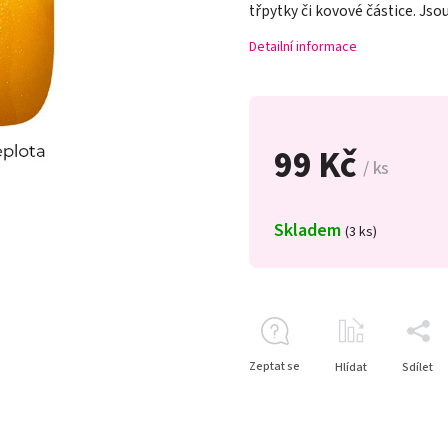
třpytky či kovové částice. Jso
Detailní informace
99 Kč
/ ks
Skladem
(3 ks)
Zeptat se
Hlídat
Sdílet