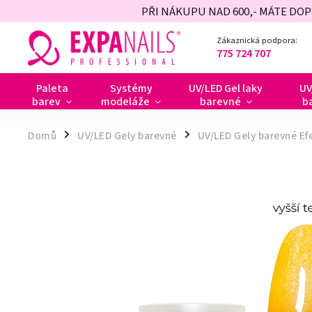
PŘI NÁKUPU NAD 600,- MÁTE DO
Zákaznická podpora:
775 724 707
Paleta
Systémy
UV/LED Gel laky
UV
barev
modeláže
barevné
b
Domů
UV/LED Gely barevné
UV/LED Gely barevné Ef
/
/