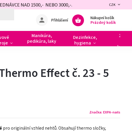
NÁVCE NAD 1500,- NEBO 3000,-.
CZK
Nákupní košík
Přihlášení
Prázdný košík
Manikúra,
Zdobe
vové
Dezinfekce,
pedikúra, laky
razít
roje
hygiena
kamín
Thermo Effect č. 23 - 5
Značka:
EXPA-nails
é
pro originální vzhled nehtů. Obsahují thermo složky,