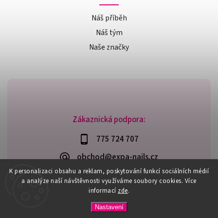
Náš příběh
Náš tým
Naše značky
Zákaznická podpora:
775 724 707
obchod@expa-nails.cz
K personalizaci obsahu a reklam, poskytování funkcí sociálních médií
a analýze naší návštěvnosti využíváme soubory cookies. Více
informací
zde
.
Copyright 2026
Expanails.cz
. Všechna práva vyhrazena.
Nastavení
Upravit nastavení cookies