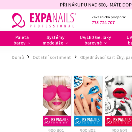
PŘI NÁKUPU NAD 600,- MÁTE DO
Zákaznická podpora:
775 724 707
Paleta
Systémy
UV/LED Gel laky
UV
barev
modeláže
barevné
b
Domů
Ostatní sortiment
Objednávací kartičky, pa
/
/