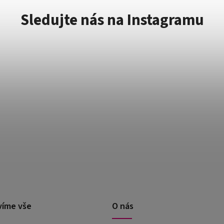
Sledujte nás na Instagramu
víme vše
O nás