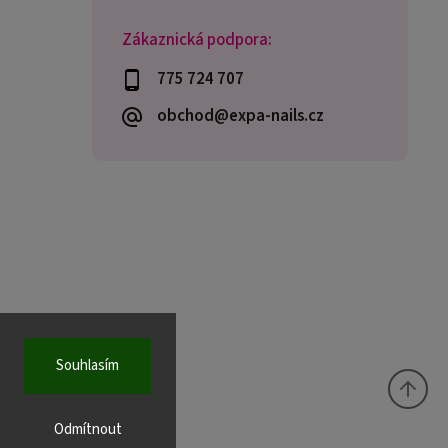
Zákaznická podpora:
775 724 707
obchod@expa-nails.cz
Souhlasím
Odmítnout