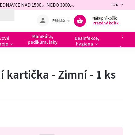
NÁVCE NAD 1500,- NEBO 3000,-.
CZK
Nákupní košík
Přihlášení
Prázdný košík
Manikúra,
Zdobe
vové
Dezinfekce,
pedikúra, laky
razít
roje
hygiena
kamín
 kartička - Zimní - 1 ks