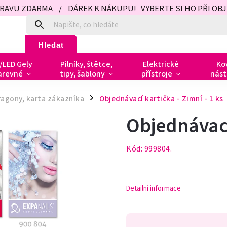
PRAVU ZDARMA / DÁREK K NÁKUPU! VYBERTE SI HO PŘI OBJED
Hledat
/LED Gely
Pilníky, štětce,
Elektrické
Ko
arevné
tipy, šablony
přístroje
nást
ragony, karta zákazníka
Objednávací kartička - Zimní - 1 ks
/
Objednávací
Kód:
999804.
Detailní informace