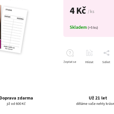
4 Kč
/ ks
Skladem
(>5 ks)
Zeptat se
Hlídat
Sdílet
Doprava zdarma
Už 21 let
již od 600 Kč
děláme vaše nehty krásn